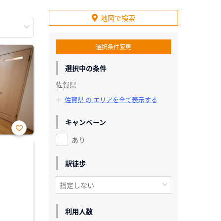
地図で検索
選択条件変更
選択中の条件
佐賀県
佐賀県 の エリアを全て表示する
キャンペーン
あり
お気
に入
り登
録
駅徒歩
利用人数