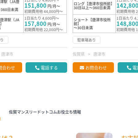
津駅（JA唐
ロング【唐津市役所前】
151,800
142,80
】
円/月～
30日以上～360日未満
360日未満
初期費用他 44,000円～
初期費用他 2
1日当たり 4,600円～
1日当たり 4,
唐津駅（JA
ショート【唐津市役所
157,800
148,80
）】
前】
円/月～
満
～30日未満
初期費用他 22,000円～
初期費用他 1
あり
駐車場あり
唐津市
佐賀県
唐津市
問合わせ
電話する
お問合わせ
電
N
佐賀マンスリードットコムお役立ち情報