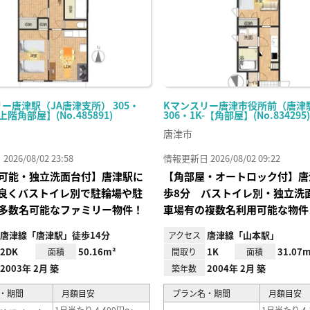
ー唐津駅（JA唐津支所） 305・
Kマンスリー唐津市役所前（唐津
上階角部屋】(No.485891)
306・1K-【角部屋】(No.834295)
唐津市
26/08/02 23:58
情報更新日 2026/08/02 09:22
可能・独立洗面台付】唐津駅に
【角部屋・オートロック付】唐
良くバストイレ別で駐輪場や駐
歩8分 バストイレ別・独立洗
多数名可能なファミリー物件！
車場有の複数名利用可能な物件
唐津線「唐津駅」徒歩14分
唐津線「山本駅」
アクセス
2DK
50.16m²
1K
31.07m
面積
間取り
面積
2003年 2月 築
2004年 2月 築
築年数
・期間
月額目安
プラン名・期間
月額目安
1日当たり 4,400円～
1日当たり 4,