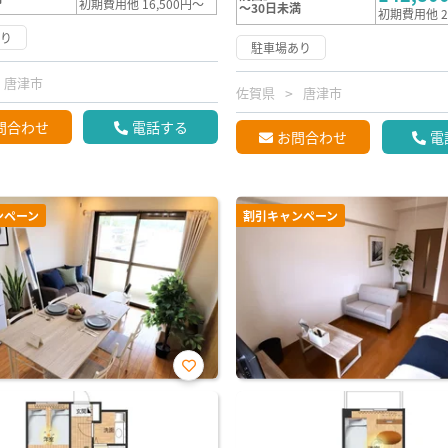
初期費用他 16,500円～
～30日未満
初期費用他 2
あり
駐車場あり
唐津市
佐賀県
唐津市
問合わせ
電話する
お問合わせ
電
ンペーン
割引キャンペーン
お気
に入
り登
録