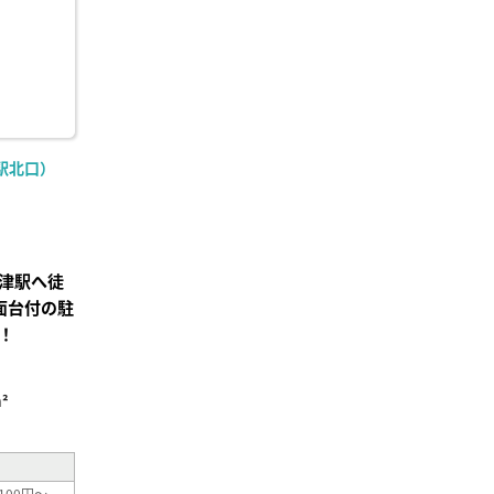
駅北口）
津駅へ徒
面台付の駐
！
²
100円～