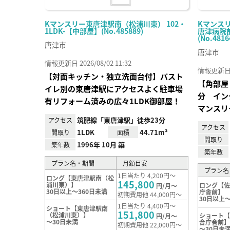
Kマンスリー東唐津駅南（松浦川東） 102・
Kマンス
1LDK-【中部屋】(No.485889)
唐津病院前
(No.4816
唐津市
唐津市
情報更新日 2026/08/02 11:32
情報更新日 20
【対面キッチン・独立洗面台付】バスト
【角部屋
イレ別の東唐津駅にアクセスよく駐車場
分 イン
有リフォーム済みの広々1LDK御部屋！
マンスリ
筑肥線「東唐津駅」徒歩23分
アクセス
アクセス
1LDK
44.71m²
間取り
面積
間取り
1996年 10月 築
築年数
築年数
プラン名・期間
月額目安
プラン名
1日当たり 4,200円～
ロング【東唐津駅南（松
145,800
浦川東）】
ロング【
円/月～
30日以上～360日未満
庁舎前】
初期費用他 44,000円～
30日以上～
1日当たり 4,400円～
ショート【東唐津駅南
151,800
（松浦川東）】
ショート
円/月～
～30日未満
合庁舎前
初期費用他 22,000円～
～30日未