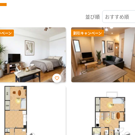
並び順
ンペーン
割引キャンペーン
お気
に入
り登
録