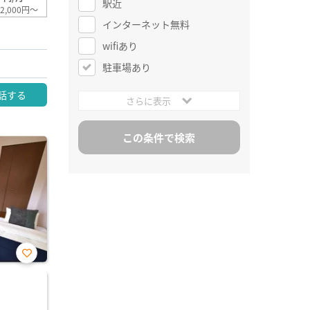
駅近
2,000円～
インターネット無料
wifiあり
駐車場あり
話する
さらに表示
お気
に入
り登
録