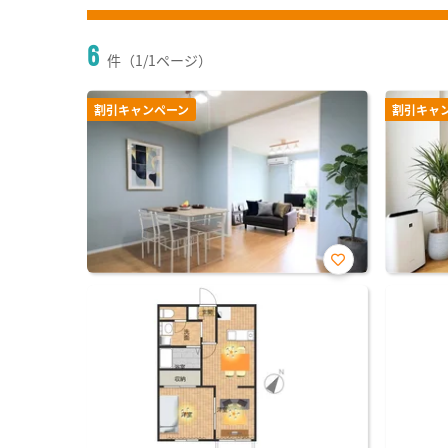
6
件（1/1ページ）
割引キャンペーン
割引キャ
お気
に入
り登
録