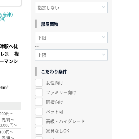
西唐津）
4)
部屋面積
津駅へ徒
～
イレ別 複
ーマンシ
こだわり条件
女性向け
46m²
ファミリー向け
同棲向け
ペット可
900円～
0
円/月～
高級・ハイグレード
3,000円～
家具なしOK
100円～
0
円/月～