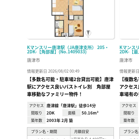
Kマンスリー唐津駅（JA唐津支所） 205・
Kマンスリ
2DK-【角部屋】(No.1409033)
2DK-【最
唐津市
唐津市
情報更新日 2026/08/02 00:49
情報更新日 20
【多数名可能・駐車場2台貸出可能】唐津
【複数名
駅にアクセス良いバストイレ別 角部屋
アクセス
車移動なファミリー物件！
車場有の
唐津線「唐津駅」徒歩14分
アクセス
アクセス
2DK
50.16m²
間取り
面積
間取り
2003年 2月 築
築年数
築年数
プラン名・期間
月額目安
プラン名
1日当たり 4,400円～