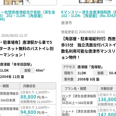
リー佐賀県唐津総合庁舎前（済生会
Kマンスリー済生会唐津病院西（
） 202・1LDK-【角部屋】
102・1LDK-【角部屋】(No.83429
44)
唐津市
情報更新日 2026/08/02 10:01
26/08/02 12:37
【角部屋・駐車場縦列付】西唐
・駐車場有】唐津駅から車で5
歩15分 独立洗面台付バスト
ターネット無料のバストイレ別
数名利用可能な唐津市マンスリ
ーマンション！
ョン物件！
唐津線「本牟田部駅」
唐津線「鬼塚駅」
アクセス
1LDK
49m²
面積
1LDK
50.
間取り
面積
2004年 12月 築
2008年 8月 築
築年数
・期間
月額目安
プラン名・期間
月額目安
1日当たり 2,300円～
佐賀県唐津総合
1日当たり 3,
88,800
ロング【済生会唐津病院
円/月～
136,80
西】
360日未満
初期費用他 22,000円～
30日以上～360日未満
初期費用他 3
1日当たり 2,500円～
【佐賀県唐津総
1日当たり 4,
94,800
ショート【済生会唐津病
】
円/月～
142,80
院西】
満