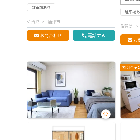
駐車場あり
駐車場
佐賀県
唐津市
佐賀県
お問合わせ
電話する
お
割引キャ
お気
に入
り登
録