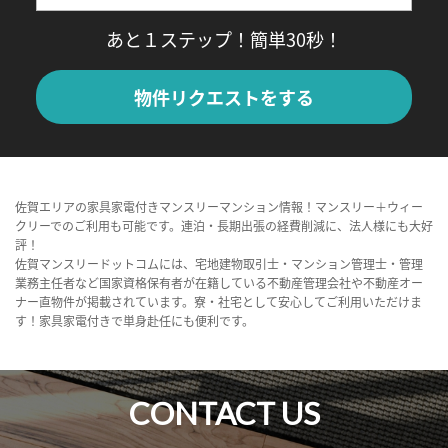
あと１ステップ！簡単30秒！
物件リクエストをする
佐賀エリアの家具家電付きマンスリーマンション情報！マンスリー＋ウィー
クリーでのご利用も可能です。連泊・長期出張の経費削減に、法人様にも大好
評！
佐賀マンスリードットコムには、宅地建物取引士・マンション管理士・管理
業務主任者など国家資格保有者が在籍している不動産管理会社や不動産オー
ナー直物件が掲載されています。寮・社宅として安心してご利用いただけま
す！家具家電付きで単身赴任にも便利です。
CONTACT US