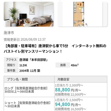
に入
り登
録
唐津市
情報更新日 2026/08/09 12:37
【角部屋・駐車場有】唐津駅から車で5分 インターネット無料の
バストイレ別マンスリーマンション！
アクセス
唐津線「本牟田部駅」
間取り
1LDK
面積
49m²
築年数
2004年 12月 築
プラン名・期間
月額目安
1日当たり 2,300円～
ロング【佐賀県唐津総合庁舎前】
88,800
円/月～
30日以上～360日未満
初期費用他 22,000円～
1日当たり 2,500円～
ショート【佐賀県唐津総合庁舎前】
94,800
円/月～
～30日未満
初期費用他 16,500円～