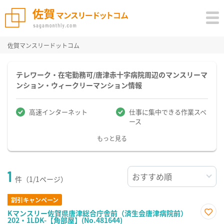
佐賀マンスリードットコム
テレワーク・在宅勤務可/唐津赤十字病院周辺のマンスリーマ
ンション・ウィークリーマンション情報
高速インターネット
仕事に集中できる作業スペ
ース
もっと見る
1
件（1/1ページ）
割引キャンペーン
Kマンスリー佐賀県唐津総合庁舎前（済生会唐津病院前）
202・1LDK-【角部屋】(No.481644)
お気