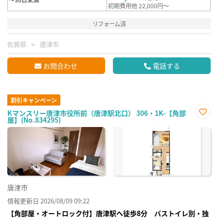
初期費用他 22,000円～
リフォーム済
佐賀県
唐津市
お問合わせ
電話する
割引キャンペーン
Kマンスリー唐津市役所前（唐津駅北口） 306・1K-【角部
屋】(No.834295)
お気
に入
り登
録
唐津市
情報更新日 2026/08/09 09:22
【角部屋・オートロック付】唐津駅へ徒歩8分 バストイレ別・独