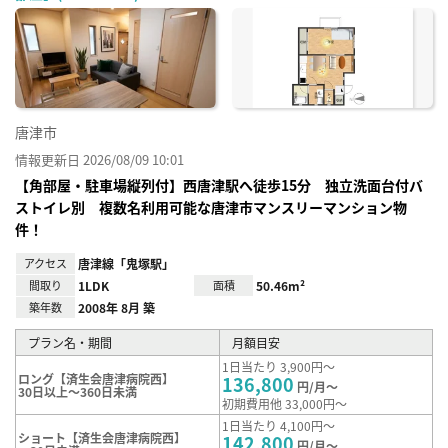
に入
り登
録
唐津市
情報更新日 2026/08/09 10:01
【角部屋・駐車場縦列付】西唐津駅へ徒歩15分 独立洗面台付バ
ストイレ別 複数名利用可能な唐津市マンスリーマンション物
件！
アクセス
唐津線「鬼塚駅」
間取り
1LDK
面積
50.46m²
築年数
2008年 8月 築
プラン名・期間
月額目安
1日当たり 3,900円～
ロング【済生会唐津病院西】
136,800
円/月～
30日以上～360日未満
初期費用他 33,000円～
1日当たり 4,100円～
ショート【済生会唐津病院西】
142,800
円/月～