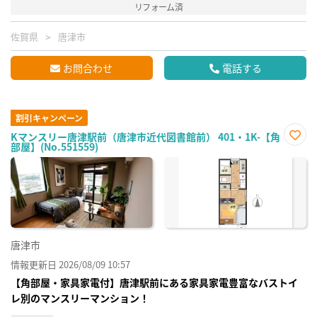
リフォーム済
佐賀県
唐津市
お問合わせ
電話する
割引キャンペーン
Kマンスリー唐津駅前（唐津市近代図書館前） 401・1K-【角
部屋】(No.551559)
お気
に入
り登
録
唐津市
情報更新日 2026/08/09 10:57
【角部屋・家具家電付】唐津駅前にある家具家電豊富なバストイ
レ別のマンスリーマンション！