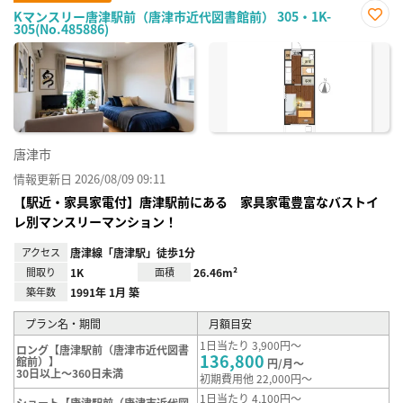
Kマンスリー唐津駅前（唐津市近代図書館前） 305・1K-
305(No.485886)
お気
に入
り登
録
唐津市
情報更新日 2026/08/09 09:11
【駅近・家具家電付】唐津駅前にある 家具家電豊富なバストイ
レ別マンスリーマンション！
アクセス
唐津線「唐津駅」徒歩1分
間取り
1K
面積
26.46m²
築年数
1991年 1月 築
プラン名・期間
月額目安
1日当たり 3,900円～
ロング【唐津駅前（唐津市近代図書
136,800
館前）】
円/月～
30日以上～360日未満
初期費用他 22,000円～
1日当たり 4,100円～
ショート【唐津駅前（唐津市近代図