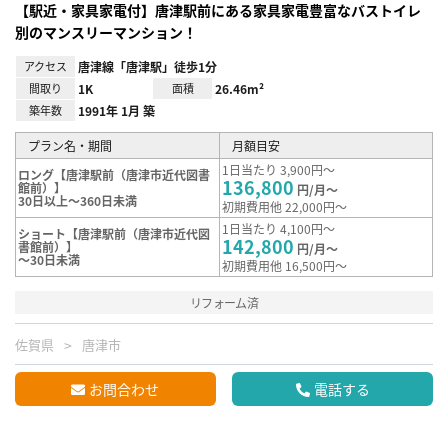
【駅近・家具家電付】唐津駅前にある家具家電豊富なバストイレ
別のマンスリーマンション！
アクセス
唐津線「唐津駅」徒歩1分
間取り
1K
面積
26.46m²
築年数
1991年 1月 築
プラン名・期間
月額目安
1日当たり 3,900円～
ロング【唐津駅前（唐津市近代図書
136,800
館前）】
円/月～
30日以上～360日未満
初期費用他 22,000円～
1日当たり 4,100円～
ショート【唐津駅前（唐津市近代図
142,800
書館前）】
円/月～
～30日未満
初期費用他 16,500円～
リフォーム済
佐賀県
唐津市
お問合わせ
電話する