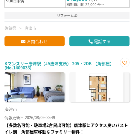
～30日未満
初期費用他 22,000円～
リフォーム済
佐賀県
唐津市
お問合わせ
電話する
Kマンスリー唐津駅（JA唐津支所） 205・2DK-【角部屋】
(No.1409033)
お気
に入
り登
録
唐津市
情報更新日 2026/08/09 00:49
【多数名可能・駐車場2台貸出可能】唐津駅にアクセス良いバスト
イレ別 角部屋車移動なファミリー物件！