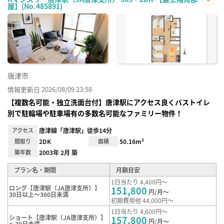
屋】(No.485891)
お気
に入
り登
録
唐津市
情報更新日 2026/08/09 23:58
【複数名可能・独立洗面台付】唐津駅にアクセス良くバストイレ
別で駐輪場や駐車場有の多数名可能なファミリー物件！
アクセス
唐津線「唐津駅」徒歩14分
間取り
2DK
面積
50.16m²
築年数
2003年 2月 築
プラン名・期間
月額目安
1日当たり 4,400円～
ロング【唐津駅（JA唐津支所）】
151,800
円/月～
30日以上～360日未満
初期費用他 44,000円～
1日当たり 4,600円～
ショート【唐津駅（JA唐津支所）】
157,800
円/月～
～30日未満