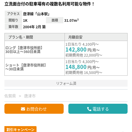
立洗面台付の駐車場有の複数名利用可能な物件！
アクセス
唐津線「山本駅」
間取り
1K
面積
31.07m²
築年数
2004年 2月 築
プラン名・期間
月額目安
1日当たり 4,100円～
ロング【唐津市役所前】
142,800
円/月～
30日以上～360日未満
初期費用他 22,000円～
1日当たり 4,300円～
ショート【唐津市役所前】
148,800
円/月～
～30日未満
初期費用他 16,500円～
リフォーム済
佐賀県
唐津市
お問合わせ
電話する
割引キャンペーン