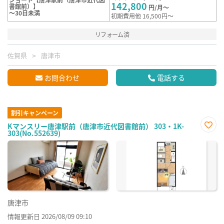
142,800
書館前）】
円/月～
～30日未満
初期費用他 16,500円～
リフォーム済
佐賀県
唐津市
お問合わせ
電話する
割引キャンペーン
Kマンスリー唐津駅前（唐津市近代図書館前） 303・1K-
303(No.552639)
お気
に入
り登
録
唐津市
情報更新日 2026/08/09 09:10