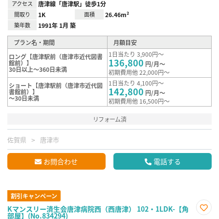
アクセス
唐津線「唐津駅」徒歩1分
間取り
1K
面積
26.46m²
築年数
1991年 1月 築
プラン名・期間
月額目安
1日当たり 3,900円～
ロング【唐津駅前（唐津市近代図書
136,800
館前）】
円/月～
30日以上～360日未満
初期費用他 22,000円～
1日当たり 4,100円～
ショート【唐津駅前（唐津市近代図
142,800
書館前）】
円/月～
～30日未満
初期費用他 16,500円～
リフォーム済
佐賀県
唐津市
お問合わせ
電話する
割引キャンペーン
Kマンスリー済生会唐津病院西（西唐津） 102・1LDK-【角
部屋】(No.834294)
お気