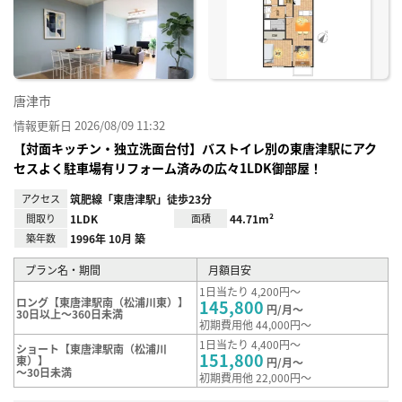
り登
録
唐津市
情報更新日 2026/08/09 11:32
【対面キッチン・独立洗面台付】バストイレ別の東唐津駅にアク
セスよく駐車場有リフォーム済みの広々1LDK御部屋！
アクセス
筑肥線「東唐津駅」徒歩23分
間取り
1LDK
面積
44.71m²
築年数
1996年 10月 築
プラン名・期間
月額目安
1日当たり 4,200円～
ロング【東唐津駅南（松浦川東）】
145,800
円/月～
30日以上～360日未満
初期費用他 44,000円～
1日当たり 4,400円～
ショート【東唐津駅南（松浦川
151,800
東）】
円/月～
～30日未満
初期費用他 22,000円～