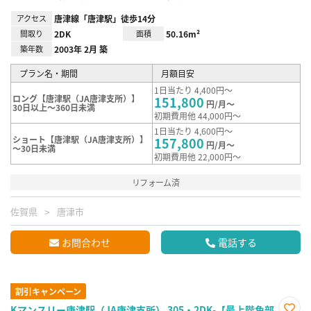
アクセス
唐津線「唐津駅」徒歩14分
間取り
2DK
面積
50.16m²
築年数
2003年 2月 築
プラン名・期間
月額目安
1日当たり 4,400円～
ロング【唐津駅（JA唐津支所）】
151,800
円/月～
30日以上～360日未満
初期費用他 44,000円～
1日当たり 4,600円～
ショート【唐津駅（JA唐津支所）】
157,800
円/月～
～30日未満
初期費用他 22,000円～
リフォーム済
佐賀県
唐津市
お問合わせ
電話する
割引キャンペーン
Kマンスリー唐津駅（JA唐津支所） 305・2DK-【最上階角部