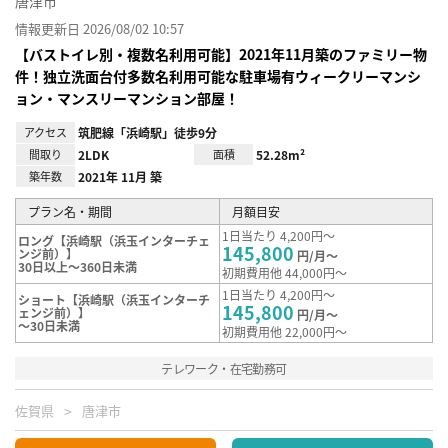
唐津市
情報更新日 2026/08/02 10:57
【バストイレ別・複数名利用可能】2021年11月築のファミリー物
件！独立洗面台付多数名利用可能な駐車場有ウィークリーマンシ
ョン・マンスリーマンション部屋！
アクセス
筑肥線「浜崎駅」徒歩9分
間取り
2LDK
面積
52.28m²
築年数
2021年 11月 築
プラン名・期間
月額目安
1日当たり 4,200円～
ロング【浜崎駅（浜玉インターチェ
145,800
ンジ前）】
円/月～
30日以上～360日未満
初期費用他 44,000円～
1日当たり 4,200円～
ショート【浜崎駅（浜玉インターチ
145,800
ェンジ前）】
円/月～
～30日未満
初期費用他 22,000円～
テレワーク・在宅勤務可
佐賀県
唐津市