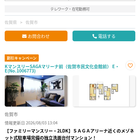
テレワーク・在宅勤務可
佐賀県
佐賀市
お問合わせ
電話する
割引キャンペーン
KマンスリーSAGAマリーナ前（佐賀市民文化会館前） E・
E(No.1006773)
お気
に入
り登
録
佐賀市
情報更新日 2026/08/03 13:04
【ファミリーマンスリー・2LDK】ＳＡＧＡアリーナ近くのメゾネ
ット式駐車場完備の独立洗面台付マンション！