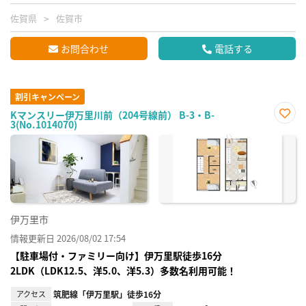
佐賀県
佐賀市
お問合わせ
電話する
割引キャンペーン
Kマンスリー伊万里川前（204号線前） B-3・B-
3(No.1014070)
お気
に入
り登
録
伊万里市
情報更新日 2026/08/02 17:54
【駐車場付・ファミリー向け】伊万里駅徒歩16分
2LDK（LDK12.5、洋5.0、洋5.3）多数名利用可能！
アクセス
筑肥線「伊万里駅」徒歩16分