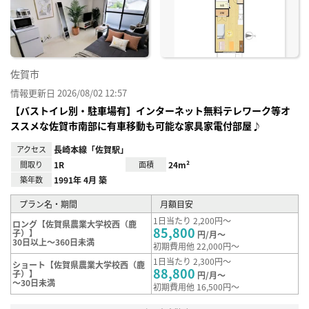
り登
録
佐賀市
情報更新日 2026/08/02 12:57
【バストイレ別・駐車場有】インターネット無料テレワーク等オ
ススメな佐賀市南部に有車移動も可能な家具家電付部屋♪
アクセス
長崎本線「佐賀駅」
間取り
1R
面積
24m²
築年数
1991年 4月 築
プラン名・期間
月額目安
1日当たり 2,200円～
ロング【佐賀県農業大学校西（鹿
85,800
子）】
円/月～
30日以上～360日未満
初期費用他 22,000円～
1日当たり 2,300円～
ショート【佐賀県農業大学校西（鹿
88,800
子）】
円/月～
～30日未満
初期費用他 16,500円～