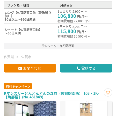
プラン名・期間
月額目安
1日当たり 2,900円～
ロング【佐賀駅南口前（愛敬通り
106,800
前）】
円/月～
30日以上～360日未満
初期費用他 22,000円～
1日当たり 3,200円～
ショート【佐賀駅南口前】
115,800
円/月～
～30日未満
初期費用他 16,500円～
テレワーク・在宅勤務可
佐賀県
佐賀市
お問合わせ
電話する
割引キャンペーン
Kマンスリーどんどんどんの森前（佐賀駅南西） 103・1K-
【角部屋】(No.481849)
お気
に入
り登
録