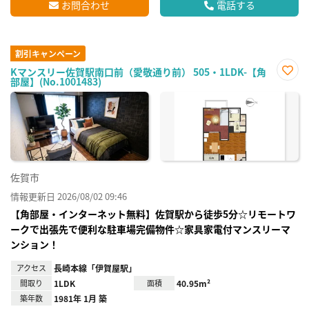
お問合わせ
電話する
割引キャンペーン
Kマンスリー佐賀駅南口前（愛敬通り前） 505・1LDK-【角
部屋】(No.1001483)
お気
に入
り登
録
佐賀市
情報更新日 2026/08/02 09:46
【角部屋・インターネット無料】佐賀駅から徒歩5分☆リモートワ
ークで出張先で便利な駐車場完備物件☆家具家電付マンスリーマ
ンション！
アクセス
長崎本線「伊賀屋駅」
間取り
1LDK
面積
40.95m²
築年数
1981年 1月 築