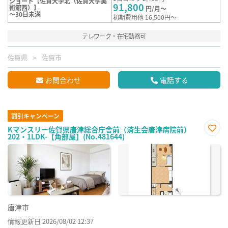
ショート【佐賀大学北（佐賀大学美
91,800
術館西）】
円/月～
～30日未満
初期費用他 16,500円～
テレワーク・在宅勤務可
佐賀県
佐賀市
お問合わせ
電話する
割引キャンペーン
Kマンスリー佐賀県唐津総合庁舎前（済生会唐津病院前）
202・1LDK-【角部屋】(No.481644)
お気
に入
り登
録
唐津市
情報更新日 2026/08/02 12:37