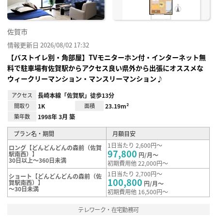
佐賀市
情報更新日 2026/08/02 17:32
【バストイレ別・角部屋】TVモニターホン付・インターネット無
料で駐車場有佐賀駅からアクセス良い県外から出張にオススメな
ウィークリーマンション・マンスリーマンション♪
アクセス
長崎本線「佐賀駅」徒歩13分
間取り
1K
面積
23.19m²
築年数
1998年 3月 築
プラン名・期間
月額目安
1日当たり 2,600円～
ロング【どんどんどんの森前（佐賀
97,800
駅南西）】
円/月～
30日以上～360日未満
初期費用他 22,000円～
1日当たり 2,700円～
ショート【どんどんどんの森前（佐
100,800
賀駅南西）】
円/月～
～30日未満
初期費用他 16,500円～
テレワーク・在宅勤務可