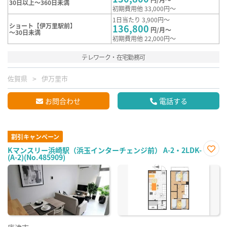
30日以上～360日未満
初期費用他 33,000円～
1日当たり 3,900円～
ショート【伊万里駅前】
136,800
円/月～
～30日未満
初期費用他 22,000円～
テレワーク・在宅勤務可
佐賀県
伊万里市
お問合わせ
電話する
割引キャンペーン
Kマンスリー浜崎駅（浜玉インターチェンジ前） A-2・2LDK-
(A-2)(No.485909)
お気
に入
り登
録