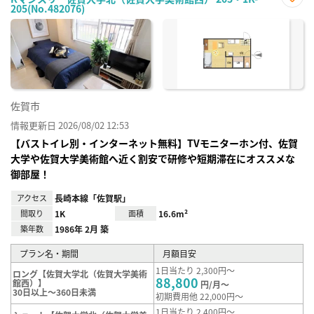
205(No.482076)
お気
に入
り登
録
佐賀市
情報更新日 2026/08/02 12:53
【バストイレ別・インターネット無料】TVモニターホン付、佐賀
大学や佐賀大学美術館へ近く割安で研修や短期滞在にオススメな
御部屋！
アクセス
長崎本線「佐賀駅」
間取り
1K
面積
16.6m²
築年数
1986年 2月 築
プラン名・期間
月額目安
1日当たり 2,300円～
ロング【佐賀大学北（佐賀大学美術
88,800
館西）】
円/月～
30日以上～360日未満
初期費用他 22,000円～
1日当たり 2,400円～