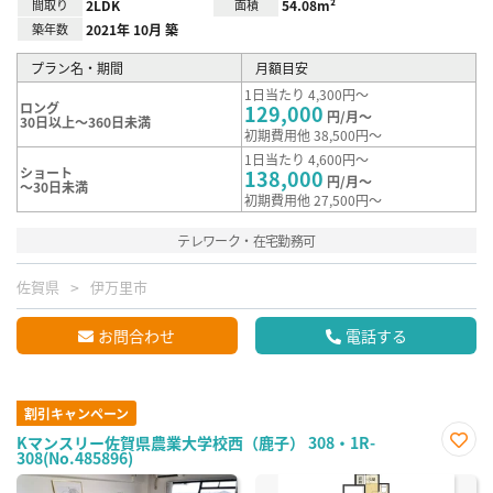
間取り
2LDK
面積
54.08m²
築年数
2021年 10月 築
プラン名・期間
月額目安
1日当たり 4,300円～
ロング
129,000
円/月～
30日以上～360日未満
初期費用他 38,500円～
1日当たり 4,600円～
ショート
138,000
円/月～
～30日未満
初期費用他 27,500円～
テレワーク・在宅勤務可
佐賀県
伊万里市
お問合わせ
電話する
割引キャンペーン
Kマンスリー佐賀県農業大学校西（鹿子） 308・1R-
308(No.485896)
お気
に入