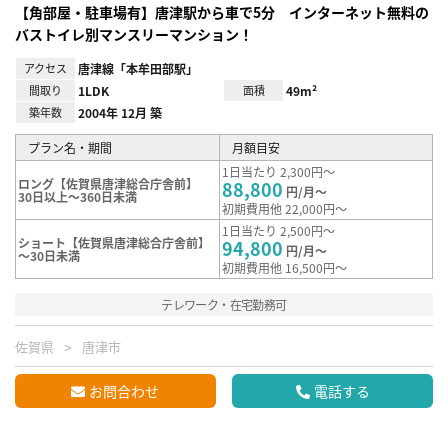
【角部屋・駐車場有】唐津駅から車で5分 インターネット無料の
バストイレ別マンスリーマンション！
アクセス
唐津線「本牟田部駅」
間取り
1LDK
面積
49m²
築年数
2004年 12月 築
プラン名・期間
月額目安
1日当たり 2,300円～
ロング【佐賀県唐津総合庁舎前】
88,800
円/月～
30日以上～360日未満
初期費用他 22,000円～
1日当たり 2,500円～
ショート【佐賀県唐津総合庁舎前】
94,800
円/月～
～30日未満
初期費用他 16,500円～
テレワーク・在宅勤務可
佐賀県
唐津市
お問合わせ
電話する