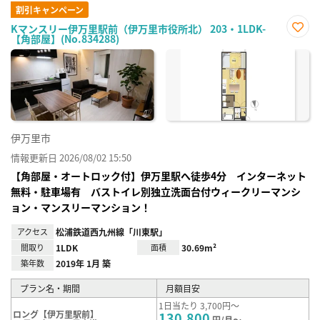
割引キャンペーン
Kマンスリー伊万里駅前（伊万里市役所北） 203・1LDK-
【角部屋】(No.834288)
お気
に入
り登
録
伊万里市
情報更新日 2026/08/02 15:50
【角部屋・オートロック付】伊万里駅へ徒歩4分 インターネット
無料・駐車場有 バストイレ別独立洗面台付ウィークリーマンシ
ョン・マンスリーマンション！
アクセス
松浦鉄道西九州線「川東駅」
間取り
1LDK
面積
30.69m²
築年数
2019年 1月 築
プラン名・期間
月額目安
1日当たり 3,700円～
ロング【伊万里駅前】
130,800
円/月～