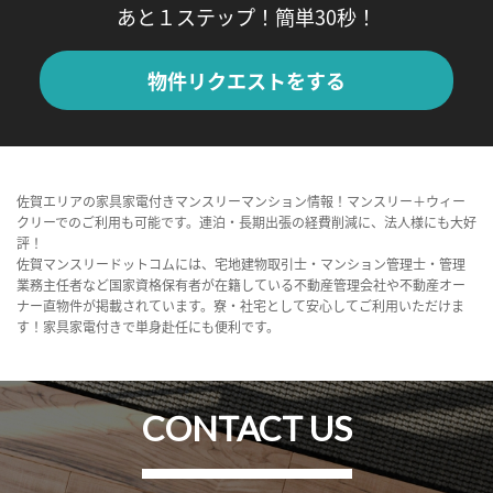
あと１ステップ！簡単30秒！
物件リクエストをする
佐賀エリアの家具家電付きマンスリーマンション情報！マンスリー＋ウィー
クリーでのご利用も可能です。連泊・長期出張の経費削減に、法人様にも大好
評！
佐賀マンスリードットコムには、宅地建物取引士・マンション管理士・管理
業務主任者など国家資格保有者が在籍している不動産管理会社や不動産オー
ナー直物件が掲載されています。寮・社宅として安心してご利用いただけま
す！家具家電付きで単身赴任にも便利です。
CONTACT US