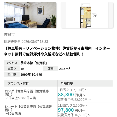
に入
り登
録
佐賀市
情報更新日 2026/08/07 13:33
【駐車場有・リノベーション物件】佐賀駅から車圏内 インター
ネット無料で佐賀郊外や久留米などへ移動便利！
アクセス
長崎本線「佐賀駅」
間取り
1K
面積
23.5m²
築年数
1990年 10月 築
プラン名・期間
月額目安
1日当たり 2,300円～
ロング【佐賀県庁西（佐賀城跡
88,800
西）】
円/月～
30日以上～360日未満
初期費用他 22,000円～
1日当たり 2,600円～
ショート【佐賀県庁西（佐賀城跡
97,800
西）】
円/月～
～30日未満
初期費用他 16,500円～