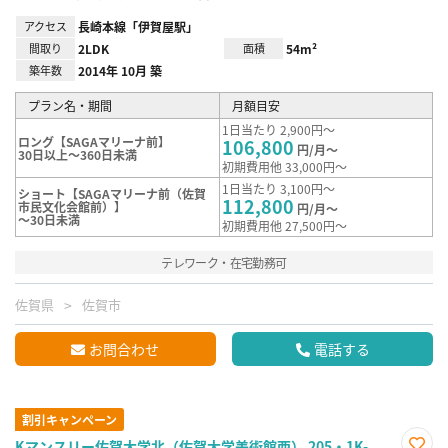
アクセス
長崎本線「伊賀屋駅」
間取り
2LDK
面積
54m²
築年数
2014年 10月 築
プラン名・期間
月額目安
1日当たり 2,900円～
ロング【SAGAマリーナ前】
106,800
円/月～
30日以上～360日未満
初期費用他 33,000円～
1日当たり 3,100円～
ショート【SAGAマリーナ前（佐賀
112,800
市民文化会館前）】
円/月～
～30日未満
初期費用他 27,500円～
テレワーク・在宅勤務可
佐賀県
佐賀市
お問合わせ
電話する
割引キャンペーン
Kマンスリー佐賀大学北（佐賀大学美術館西） 205・1K-