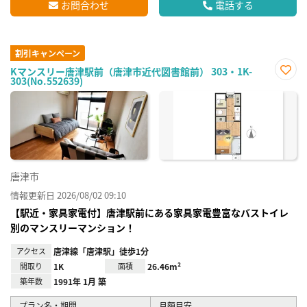
お問合わせ
電話する
割引キャンペーン
Kマンスリー唐津駅前（唐津市近代図書館前） 303・1K-
303(No.552639)
お気
に入
り登
録
唐津市
情報更新日 2026/08/02 09:10
【駅近・家具家電付】唐津駅前にある家具家電豊富なバストイレ
別のマンスリーマンション！
アクセス
唐津線「唐津駅」徒歩1分
間取り
1K
面積
26.46m²
築年数
1991年 1月 築
プラン名・期間
月額目安