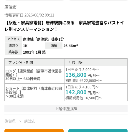
唐津市
情報更新日 2026/08/02 09:11
【駅近・家具家電付】唐津駅前にある 家具家電豊富なバストイ
レ別マンスリーマンション！
アクセス
唐津線「唐津駅」徒歩1分
間取り
1K
面積
26.46m²
築年数
1991年 1月 築
プラン名・期間
月額目安
1日当たり 3,900円～
ロング【唐津駅前（唐津市近代図書
136,800
館前）】
円/月～
30日以上～360日未満
初期費用他 22,000円～
1日当たり 4,100円～
ショート【唐津駅前（唐津市近代図
142,800
書館前）】
円/月～
～30日未満
初期費用他 16,500円～
上階･眺望抜群
佐賀県
唐津市