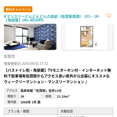
割引キャンペーン
Kマンスリーどんどんどんの森前（佐賀駅南西） 103・1K-
【角部屋】(No.481849)
お気
に入
り登
録
佐賀市
情報更新日 2026/08/02 17:32
【バストイレ別・角部屋】TVモニターホン付・インターネット無
料で駐車場有佐賀駅からアクセス良い県外から出張にオススメな
ウィークリーマンション・マンスリーマンション♪
アクセス
長崎本線「佐賀駅」徒歩13分
間取り
1K
面積
23.19m²
築年数
1998年 3月 築
プラン名・期間
月額目安