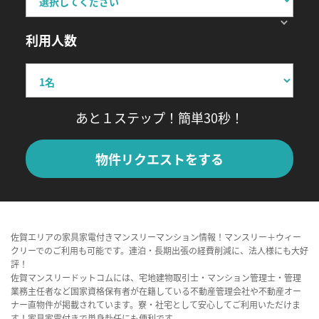
利用人数
あと１ステップ！簡単30秒！
物件リクエストをする
佐賀エリアの家具家電付きマンスリーマンション情報！マンスリー＋ウィー
クリーでのご利用も可能です。連泊・長期出張の経費削減に、法人様にも大好
評！
佐賀マンスリードットコムには、宅地建物取引士・マンション管理士・管理
業務主任者など国家資格保有者が在籍している不動産管理会社や不動産オー
ナー直物件が掲載されています。寮・社宅として安心してご利用いただけま
す！家具家電付きで単身赴任にも便利です。