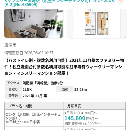
Kマンスリー浜崎駅（浜玉インターチェンジ前） A-2・2LDK-
(A-2)(No.485909)
お気
に入
り登
録
唐津市
情報更新日 2026/08/02 10:57
【バストイレ別・複数名利用可能】2021年11月築のファミリー物
件！独立洗面台付多数名利用可能な駐車場有ウィークリーマンシ
ョン・マンスリーマンション部屋！
アクセス
筑肥線「浜崎駅」徒歩9分
間取り
2LDK
面積
52.28m²
築年数
2021年 11月 築
プラン名・期間
月額目安
1日当たり 4,200円～
ロング【浜崎駅（浜玉インターチェ
145,800
ンジ前）】
円/月～
30日以上～360日未満
初期費用他 44,000円～
1日当たり 4,200円～