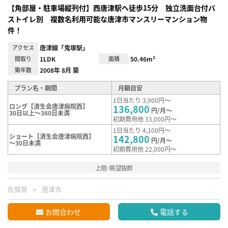
【角部屋・駐車場縦列付】西唐津駅へ徒歩15分 独立洗面台付バ
ストイレ別 複数名利用可能な唐津市マンスリーマンション物
件！
アクセス
唐津線「鬼塚駅」
間取り
1LDK
面積
50.46m²
築年数
2008年 8月 築
プラン名・期間
月額目安
1日当たり 3,900円～
ロング【済生会唐津病院西】
136,800
円/月～
30日以上～360日未満
初期費用他 33,000円～
1日当たり 4,100円～
ショート【済生会唐津病院西】
142,800
円/月～
～30日未満
初期費用他 22,000円～
上階･眺望抜群
佐賀県
唐津市
お問合わせ
電話する