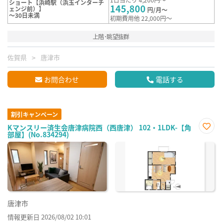
ショート【浜崎駅（浜玉インターチ
145,800
ェンジ前）】
円/月～
～30日未満
初期費用他 22,000円～
上階･眺望抜群
佐賀県
唐津市
お問合わせ
電話する
割引キャンペーン
Kマンスリー済生会唐津病院西（西唐津） 102・1LDK-【角
部屋】(No.834294)
お気
に入
り登
録
唐津市
情報更新日 2026/08/02 10:01