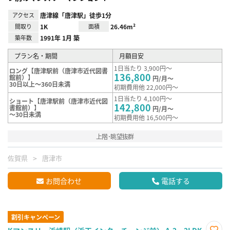
アクセス
唐津線「唐津駅」徒歩1分
間取り
1K
面積
26.46m²
築年数
1991年 1月 築
プラン名・期間
月額目安
1日当たり 3,900円～
ロング【唐津駅前（唐津市近代図書
136,800
館前）】
円/月～
30日以上～360日未満
初期費用他 22,000円～
1日当たり 4,100円～
ショート【唐津駅前（唐津市近代図
142,800
書館前）】
円/月～
～30日未満
初期費用他 16,500円～
上階･眺望抜群
佐賀県
唐津市
お問合わせ
電話する
割引キャンペーン