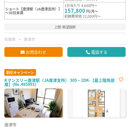
1日当たり 4,600円～
ショート【唐津駅（JA唐津支所）】
157,800
円/月～
～30日未満
初期費用他 22,000円～
上階･眺望抜群
佐賀県
唐津市
お問合わせ
電話する
割引キャンペーン
Kマンスリー唐津駅（JA唐津支所） 305・2DK-【最上階角部
屋】(No.485891)
お気
に入
り登
録
唐津市