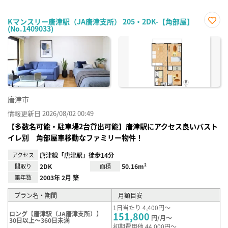
Kマンスリー唐津駅（JA唐津支所） 205・2DK-【角部屋】
(No.1409033)
お気
に入
り登
録
唐津市
情報更新日 2026/08/02 00:49
【多数名可能・駐車場2台貸出可能】唐津駅にアクセス良いバスト
イレ別 角部屋車移動なファミリー物件！
アクセス
唐津線「唐津駅」徒歩14分
間取り
2DK
面積
50.16m²
築年数
2003年 2月 築
プラン名・期間
月額目安
1日当たり 4,400円～
ロング【唐津駅（JA唐津支所）】
151,800
円/月～
30日以上～360日未満
初期費用他 44,000円～