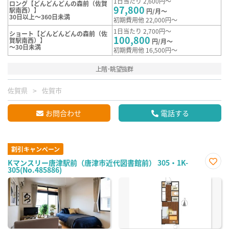
1日当たり 2,600円～
ロング【どんどんどんの森前（佐賀
97,800
駅南西）】
円/月～
30日以上～360日未満
初期費用他 22,000円～
1日当たり 2,700円～
ショート【どんどんどんの森前（佐
100,800
賀駅南西）】
円/月～
～30日未満
初期費用他 16,500円～
上階･眺望抜群
佐賀県
佐賀市
お問合わせ
電話する
割引キャンペーン
Kマンスリー唐津駅前（唐津市近代図書館前） 305・1K-
305(No.485886)
お気
に入
り登
録