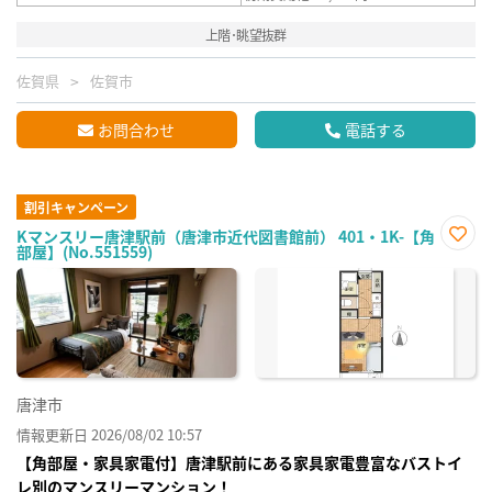
上階･眺望抜群
佐賀県
佐賀市
お問合わせ
電話する
割引キャンペーン
Kマンスリー唐津駅前（唐津市近代図書館前） 401・1K-【角
部屋】(No.551559)
お気
に入
り登
録
唐津市
情報更新日 2026/08/02 10:57
【角部屋・家具家電付】唐津駅前にある家具家電豊富なバストイ
レ別のマンスリーマンション！