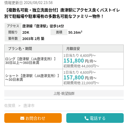
情報更新日 2026/08/02 23:58
【複数名可能・独立洗面台付】唐津駅にアクセス良くバストイレ
別で駐輪場や駐車場有の多数名可能なファミリー物件！
アクセス
唐津線「唐津駅」徒歩14分
間取り
2DK
面積
50.16m²
築年数
2003年 2月 築
プラン名・期間
月額目安
1日当たり 4,400円～
ロング【唐津駅（JA唐津支所）】
151,800
円/月～
30日以上～360日未満
初期費用他 44,000円～
1日当たり 4,600円～
ショート【唐津駅（JA唐津支所）】
157,800
円/月～
～30日未満
初期費用他 22,000円～
上階･眺望抜群
佐賀県
唐津市
お問合わせ
電話する