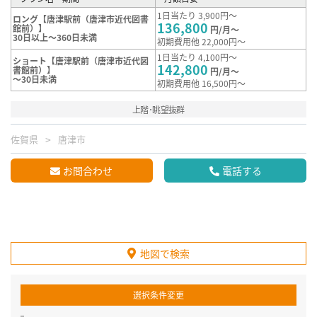
1日当たり 3,900円～
ロング【唐津駅前（唐津市近代図書
136,800
館前）】
円/月～
30日以上～360日未満
初期費用他 22,000円～
1日当たり 4,100円～
ショート【唐津駅前（唐津市近代図
142,800
書館前）】
円/月～
～30日未満
初期費用他 16,500円～
上階･眺望抜群
佐賀県
唐津市
お問合わせ
電話する
地図で検索
選択条件変更