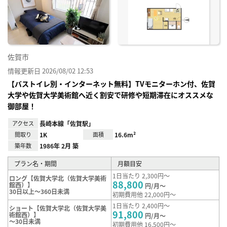
り登
録
佐賀市
情報更新日 2026/08/02 12:53
【バストイレ別・インターネット無料】TVモニターホン付、佐賀
大学や佐賀大学美術館へ近く割安で研修や短期滞在にオススメな
御部屋！
アクセス
長崎本線「佐賀駅」
間取り
1K
面積
16.6m²
築年数
1986年 2月 築
プラン名・期間
月額目安
1日当たり 2,300円～
ロング【佐賀大学北（佐賀大学美術
88,800
館西）】
円/月～
30日以上～360日未満
初期費用他 22,000円～
1日当たり 2,400円～
ショート【佐賀大学北（佐賀大学美
91,800
術館西）】
円/月～
～30日未満
初期費用他 16,500円～