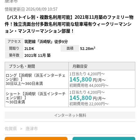
唐津市
情報更新日 2026/08/09 10:57
【バストイレ別・複数名利用可能】2021年11月築のファミリー物
件！独立洗面台付多数名利用可能な駐車場有ウィークリーマンシ
ョン・マンスリーマンション部屋！
アクセス
筑肥線「浜崎駅」徒歩9分
間取り
2LDK
面積
52.28m²
築年数
2021年 11月 築
プラン名・期間
月額目安
1日当たり 4,200円～
ロング【浜崎駅（浜玉インターチェ
145,800
ンジ前）】
円/月～
30日以上～360日未満
初期費用他 44,000円～
1日当たり 4,200円～
ショート【浜崎駅（浜玉インターチ
145,800
ェンジ前）】
円/月～
～30日未満
初期費用他 22,000円～
インターネット無料
佐賀県
唐津市