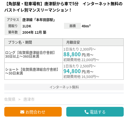
【角部屋・駐車場有】唐津駅から車で5分 インターネット無料の
バストイレ別マンスリーマンション！
アクセス
唐津線「本牟田部駅」
間取り
1LDK
面積
49m²
築年数
2004年 12月 築
プラン名・期間
月額目安
1日当たり 2,300円～
ロング【佐賀県唐津総合庁舎前】
88,800
円/月～
30日以上～360日未満
初期費用他 22,000円～
1日当たり 2,500円～
ショート【佐賀県唐津総合庁舎前】
94,800
円/月～
～30日未満
初期費用他 16,500円～
インターネット無料
佐賀県
唐津市
お問合わせ
電話する