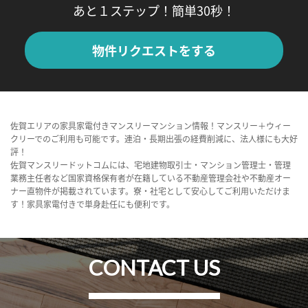
あと１ステップ！簡単30秒！
物件リクエストをする
佐賀エリアの家具家電付きマンスリーマンション情報！マンスリー＋ウィー
クリーでのご利用も可能です。連泊・長期出張の経費削減に、法人様にも大好
評！
佐賀マンスリードットコムには、宅地建物取引士・マンション管理士・管理
業務主任者など国家資格保有者が在籍している不動産管理会社や不動産オー
ナー直物件が掲載されています。寮・社宅として安心してご利用いただけま
す！家具家電付きで単身赴任にも便利です。
CONTACT US