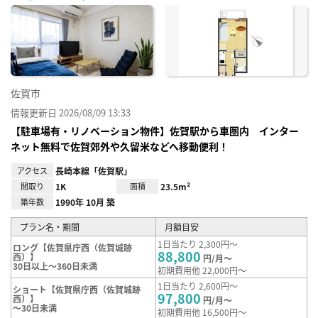
に入
り登
録
佐賀市
情報更新日 2026/08/09 13:33
【駐車場有・リノベーション物件】佐賀駅から車圏内 インター
ネット無料で佐賀郊外や久留米などへ移動便利！
アクセス
長崎本線「佐賀駅」
間取り
1K
面積
23.5m²
築年数
1990年 10月 築
プラン名・期間
月額目安
1日当たり 2,300円～
ロング【佐賀県庁西（佐賀城跡
88,800
西）】
円/月～
30日以上～360日未満
初期費用他 22,000円～
1日当たり 2,600円～
ショート【佐賀県庁西（佐賀城跡
97,800
西）】
円/月～
～30日未満
初期費用他 16,500円～