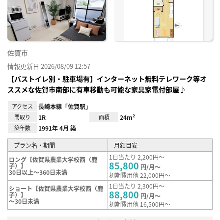
り登
録
佐賀市
情報更新日 2026/08/09 12:57
【バストイレ別・駐車場有】インターネット無料テレワーク等オ
ススメな佐賀市南部に有車移動も可能な家具家電付部屋♪
アクセス
長崎本線「佐賀駅」
間取り
1R
面積
24m²
築年数
1991年 4月 築
プラン名・期間
月額目安
1日当たり 2,200円～
ロング【佐賀県農業大学校西（鹿
85,800
子）】
円/月～
30日以上～360日未満
初期費用他 22,000円～
1日当たり 2,300円～
ショート【佐賀県農業大学校西（鹿
88,800
子）】
円/月～
～30日未満
初期費用他 16,500円～