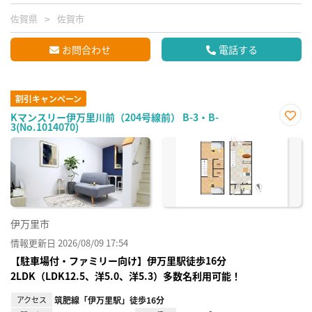
佐賀県
佐賀市
お問合わせ
電話する
割引キャンペーン
Kマンスリー伊万里川前（204号線前） B-3・B-
3(No.1014070)
お気
に入
り登
録
伊万里市
情報更新日 2026/08/09 17:54
【駐車場付・ファミリー向け】伊万里駅徒歩16分
2LDK（LDK12.5、洋5.0、洋5.3）多数名利用可能！
アクセス
筑肥線「伊万里駅」徒歩16分