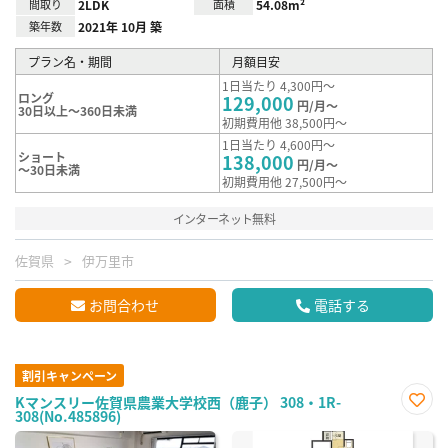
間取り
2LDK
面積
54.08m²
築年数
2021年 10月 築
プラン名・期間
月額目安
1日当たり 4,300円～
ロング
129,000
円/月～
30日以上～360日未満
初期費用他 38,500円～
1日当たり 4,600円～
ショート
138,000
円/月～
～30日未満
初期費用他 27,500円～
インターネット無料
佐賀県
伊万里市
お問合わせ
電話する
割引キャンペーン
Kマンスリー佐賀県農業大学校西（鹿子） 308・1R-
308(No.485896)
お気
に入