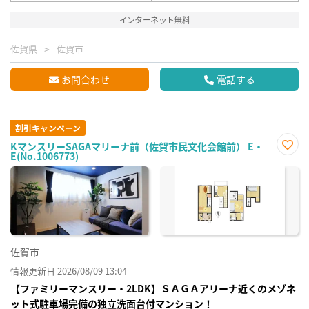
インターネット無料
佐賀県
佐賀市
お問合わせ
電話する
割引キャンペーン
KマンスリーSAGAマリーナ前（佐賀市民文化会館前） E・
E(No.1006773)
お気
に入
り登
録
佐賀市
情報更新日 2026/08/09 13:04
【ファミリーマンスリー・2LDK】ＳＡＧＡアリーナ近くのメゾネ
ット式駐車場完備の独立洗面台付マンション！