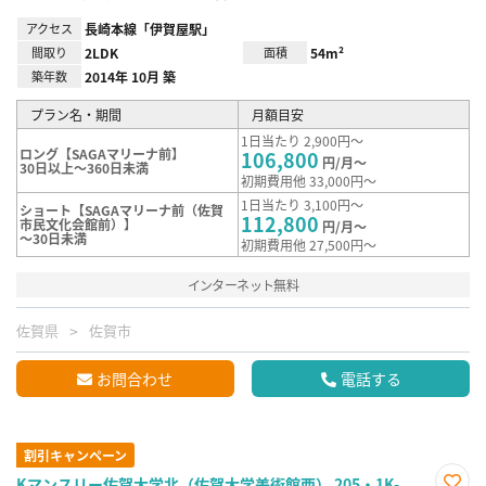
アクセス
長崎本線「伊賀屋駅」
間取り
2LDK
面積
54m²
築年数
2014年 10月 築
プラン名・期間
月額目安
1日当たり 2,900円～
ロング【SAGAマリーナ前】
106,800
円/月～
30日以上～360日未満
初期費用他 33,000円～
1日当たり 3,100円～
ショート【SAGAマリーナ前（佐賀
112,800
市民文化会館前）】
円/月～
～30日未満
初期費用他 27,500円～
インターネット無料
佐賀県
佐賀市
お問合わせ
電話する
割引キャンペーン
Kマンスリー佐賀大学北（佐賀大学美術館西） 205・1K-