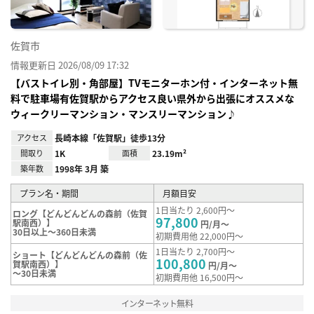
佐賀市
情報更新日 2026/08/09 17:32
【バストイレ別・角部屋】TVモニターホン付・インターネット無
料で駐車場有佐賀駅からアクセス良い県外から出張にオススメな
ウィークリーマンション・マンスリーマンション♪
アクセス
長崎本線「佐賀駅」徒歩13分
間取り
1K
面積
23.19m²
築年数
1998年 3月 築
プラン名・期間
月額目安
1日当たり 2,600円～
ロング【どんどんどんの森前（佐賀
97,800
駅南西）】
円/月～
30日以上～360日未満
初期費用他 22,000円～
1日当たり 2,700円～
ショート【どんどんどんの森前（佐
100,800
賀駅南西）】
円/月～
～30日未満
初期費用他 16,500円～
インターネット無料