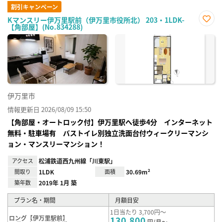
割引キャンペーン
Kマンスリー伊万里駅前（伊万里市役所北） 203・1LDK-
【角部屋】(No.834288)
お気
に入
り登
録
伊万里市
情報更新日 2026/08/09 15:50
【角部屋・オートロック付】伊万里駅へ徒歩4分 インターネット
無料・駐車場有 バストイレ別独立洗面台付ウィークリーマンシ
ョン・マンスリーマンション！
アクセス
松浦鉄道西九州線「川東駅」
間取り
1LDK
面積
30.69m²
築年数
2019年 1月 築
プラン名・期間
月額目安
1日当たり 3,700円～
ロング【伊万里駅前】
130,800
円/月～