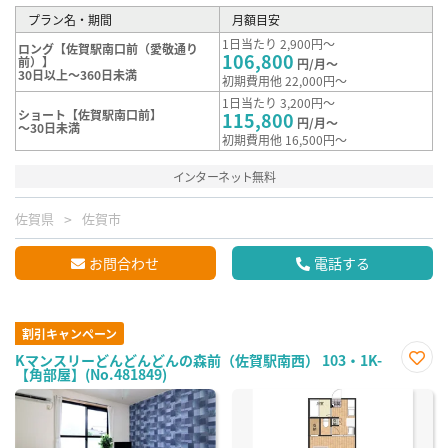
プラン名・期間
月額目安
1日当たり 2,900円～
ロング【佐賀駅南口前（愛敬通り
106,800
前）】
円/月～
30日以上～360日未満
初期費用他 22,000円～
1日当たり 3,200円～
ショート【佐賀駅南口前】
115,800
円/月～
～30日未満
初期費用他 16,500円～
インターネット無料
佐賀県
佐賀市
お問合わせ
電話する
割引キャンペーン
Kマンスリーどんどんどんの森前（佐賀駅南西） 103・1K-
【角部屋】(No.481849)
お気
に入
り登
録