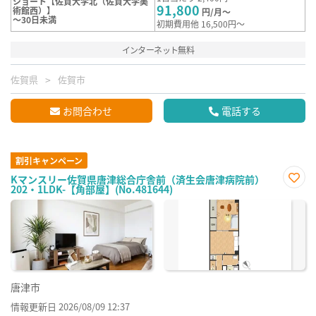
ショート【佐賀大学北（佐賀大学美
91,800
術館西）】
円/月～
～30日未満
初期費用他 16,500円～
インターネット無料
佐賀県
佐賀市
お問合わせ
電話する
割引キャンペーン
Kマンスリー佐賀県唐津総合庁舎前（済生会唐津病院前）
202・1LDK-【角部屋】(No.481644)
お気
に入
り登
録
唐津市
情報更新日 2026/08/09 12:37