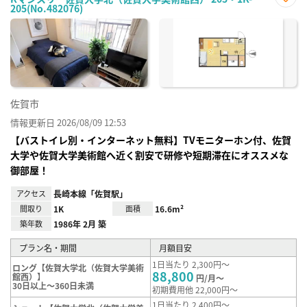
205(No.482076)
お気
に入
り登
録
佐賀市
情報更新日 2026/08/09 12:53
【バストイレ別・インターネット無料】TVモニターホン付、佐賀
大学や佐賀大学美術館へ近く割安で研修や短期滞在にオススメな
御部屋！
アクセス
長崎本線「佐賀駅」
間取り
1K
面積
16.6m²
築年数
1986年 2月 築
プラン名・期間
月額目安
1日当たり 2,300円～
ロング【佐賀大学北（佐賀大学美術
88,800
館西）】
円/月～
30日以上～360日未満
初期費用他 22,000円～
1日当たり 2,400円～