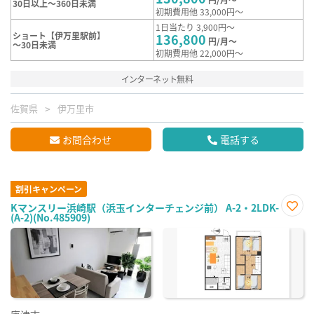
30日以上～360日未満
初期費用他 33,000円～
1日当たり 3,900円～
ショート【伊万里駅前】
136,800
円/月～
～30日未満
初期費用他 22,000円～
インターネット無料
佐賀県
伊万里市
お問合わせ
電話する
割引キャンペーン
Kマンスリー浜崎駅（浜玉インターチェンジ前） A-2・2LDK-
(A-2)(No.485909)
お気
に入
り登
録