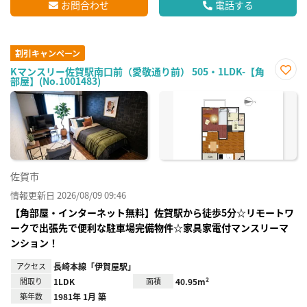
お問合わせ
電話する
割引キャンペーン
Kマンスリー佐賀駅南口前（愛敬通り前） 505・1LDK-【角
部屋】(No.1001483)
お気
に入
り登
録
佐賀市
情報更新日 2026/08/09 09:46
【角部屋・インターネット無料】佐賀駅から徒歩5分☆リモートワ
ークで出張先で便利な駐車場完備物件☆家具家電付マンスリーマ
ンション！
アクセス
長崎本線「伊賀屋駅」
間取り
1LDK
面積
40.95m²
築年数
1981年 1月 築