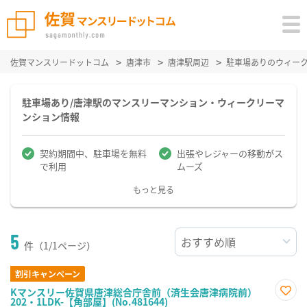
佐賀マンスリードットコム
唐津市
唐津駅周辺
駐車場ありのウィー
駐車場あり/唐津駅のマンスリーマンション・ウィークリーマ
ンション情報
契約期間中、駐車場を無料
出張やレジャーの移動がス
で利用
ムーズ
もっと見る
5
件（1/1ページ）
割引キャンペーン
Kマンスリー佐賀県唐津総合庁舎前（済生会唐津病院前）
202・1LDK-【角部屋】(No.481644)
お気