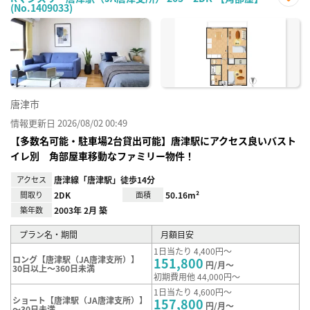
(No.1409033)
お気
に入
り登
録
唐津市
情報更新日 2026/08/02 00:49
【多数名可能・駐車場2台貸出可能】唐津駅にアクセス良いバスト
イレ別 角部屋車移動なファミリー物件！
アクセス
唐津線「唐津駅」徒歩14分
間取り
2DK
面積
50.16m²
築年数
2003年 2月 築
プラン名・期間
月額目安
1日当たり 4,400円～
ロング【唐津駅（JA唐津支所）】
151,800
円/月～
30日以上～360日未満
初期費用他 44,000円～
1日当たり 4,600円～
ショート【唐津駅（JA唐津支所）】
157,800
円/月～
～30日未満