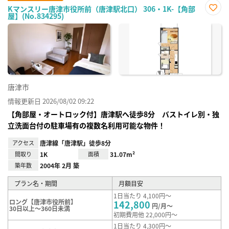
Kマンスリー唐津市役所前（唐津駅北口） 306・1K-【角部
屋】(No.834295)
お気
に入
り登
録
唐津市
情報更新日 2026/08/02 09:22
【角部屋・オートロック付】唐津駅へ徒歩8分 バストイレ別・独
立洗面台付の駐車場有の複数名利用可能な物件！
アクセス
唐津線「唐津駅」徒歩8分
間取り
1K
面積
31.07m²
築年数
2004年 2月 築
プラン名・期間
月額目安
1日当たり 4,100円～
ロング【唐津市役所前】
142,800
円/月～
30日以上～360日未満
初期費用他 22,000円～
1日当たり 4,300円～