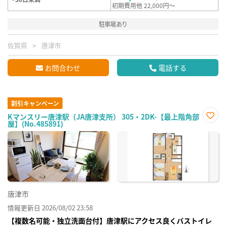
初期費用他 22,000円～
駐車場あり
佐賀県
唐津市
お問合わせ
電話する
割引キャンペーン
Kマンスリー唐津駅（JA唐津支所） 305・2DK-【最上階角部
屋】(No.485891)
お気
に入
り登
録
唐津市
情報更新日 2026/08/02 23:58
【複数名可能・独立洗面台付】唐津駅にアクセス良くバストイレ