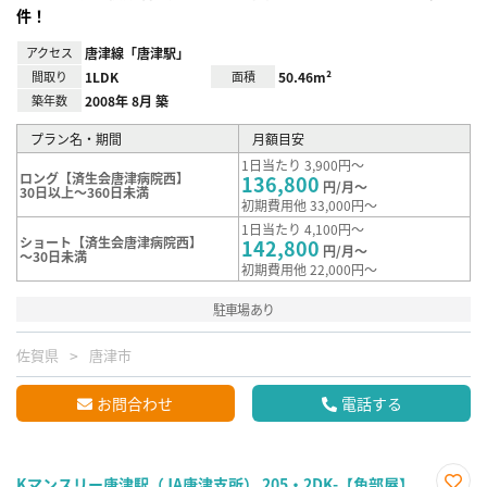
件！
アクセス
唐津線「唐津駅」
間取り
1LDK
面積
50.46m²
築年数
2008年 8月 築
プラン名・期間
月額目安
1日当たり 3,900円～
ロング【済生会唐津病院西】
136,800
円/月～
30日以上～360日未満
初期費用他 33,000円～
1日当たり 4,100円～
ショート【済生会唐津病院西】
142,800
円/月～
～30日未満
初期費用他 22,000円～
駐車場あり
佐賀県
唐津市
お問合わせ
電話する
Kマンスリー唐津駅（JA唐津支所） 205・2DK-【角部屋】