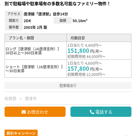
別で駐輪場や駐車場有の多数名可能なファミリー物件！
アクセス
唐津線「唐津駅」徒歩14分
間取り
2DK
面積
50.16m²
築年数
2003年 2月 築
プラン名・期間
月額目安
1日当たり 4,400円～
ロング【唐津駅（JA唐津支所）】
151,800
円/月～
30日以上～360日未満
初期費用他 44,000円～
1日当たり 4,600円～
ショート【唐津駅（JA唐津支所）】
157,800
円/月～
～30日未満
初期費用他 22,000円～
駐車場あり
佐賀県
唐津市
お問合わせ
電話する
割引キャンペーン