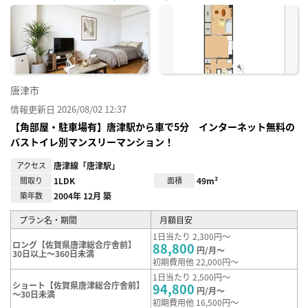
に入
り登
録
唐津市
情報更新日 2026/08/02 12:37
【角部屋・駐車場有】唐津駅から車で5分 インターネット無料の
バストイレ別マンスリーマンション！
アクセス
唐津線「唐津駅」
間取り
1LDK
面積
49m²
築年数
2004年 12月 築
プラン名・期間
月額目安
1日当たり 2,300円～
ロング【佐賀県唐津総合庁舎前】
88,800
円/月～
30日以上～360日未満
初期費用他 22,000円～
1日当たり 2,500円～
ショート【佐賀県唐津総合庁舎前】
94,800
円/月～
～30日未満
初期費用他 16,500円～