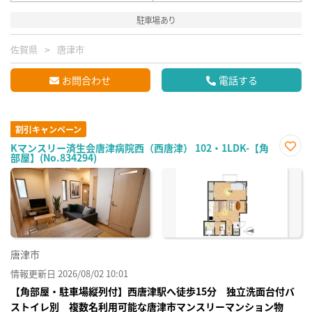
駐車場あり
佐賀県
唐津市
お問合わせ
電話する
割引キャンペーン
Kマンスリー済生会唐津病院西（西唐津） 102・1LDK-【角
部屋】(No.834294)
お気
に入
り登
録
唐津市
情報更新日 2026/08/02 10:01
【角部屋・駐車場縦列付】西唐津駅へ徒歩15分 独立洗面台付バ
ストイレ別 複数名利用可能な唐津市マンスリーマンション物