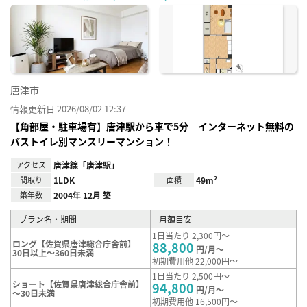
に入
り登
録
唐津市
情報更新日 2026/08/02 12:37
【角部屋・駐車場有】唐津駅から車で5分 インターネット無料の
バストイレ別マンスリーマンション！
アクセス
唐津線「唐津駅」
間取り
1LDK
面積
49m²
築年数
2004年 12月 築
プラン名・期間
月額目安
1日当たり 2,300円～
ロング【佐賀県唐津総合庁舎前】
88,800
円/月～
30日以上～360日未満
初期費用他 22,000円～
1日当たり 2,500円～
ショート【佐賀県唐津総合庁舎前】
94,800
円/月～
～30日未満
初期費用他 16,500円～