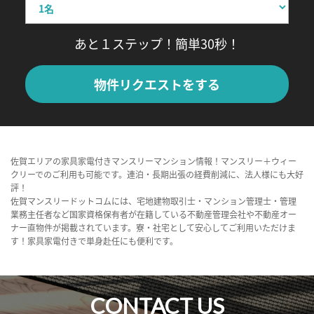
あと１ステップ！簡単30秒！
物件リクエストをする
佐賀エリアの家具家電付きマンスリーマンション情報！マンスリー＋ウィー
クリーでのご利用も可能です。連泊・長期出張の経費削減に、法人様にも大好
評！
佐賀マンスリードットコムには、宅地建物取引士・マンション管理士・管理
業務主任者など国家資格保有者が在籍している不動産管理会社や不動産オー
ナー直物件が掲載されています。寮・社宅として安心してご利用いただけま
す！家具家電付きで単身赴任にも便利です。
CONTACT US