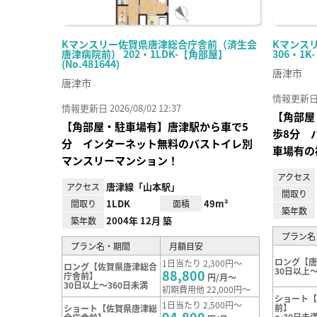
Kマンスリー佐賀県唐津総合庁舎前（済生会
Kマンス
唐津病院前） 202・1LDK-【角部屋】
306・1K
(No.481644)
唐津市
唐津市
情報更新日 20
情報更新日 2026/08/02 12:37
【角部屋
【角部屋・駐車場有】唐津駅から車で5
歩8分 
分 インターネット無料のバストイレ別
車場有の
マンスリーマンション！
アクセス
唐津線「山本駅」
アクセス
間取り
1LDK
49m²
間取り
面積
築年数
2004年 12月 築
築年数
プラン名
プラン名・期間
月額目安
ロング【
1日当たり 2,300円～
ロング【佐賀県唐津総合
30日以上～
88,800
庁舎前】
円/月～
30日以上～360日未満
初期費用他 22,000円～
ショート
1日当たり 2,500円～
前】
ショート【佐賀県唐津総
～30日未