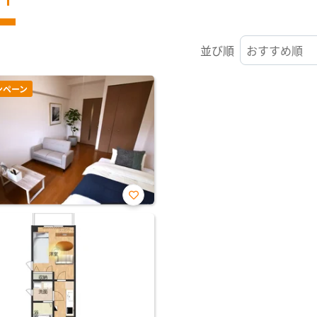
並び順
ンペーン
お気
に入
り登
録