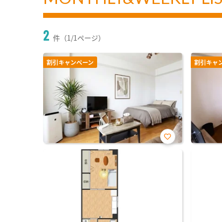
2
件（1/1ページ）
割引キャンペーン
割引キャ
お気
に入
り登
録