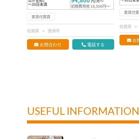
94,800
合庁舎前】
円/月～
～30日未満
初期費用他 16,500円～
家具付
家具付賃貸
佐賀県
佐賀県
唐津市
お
お問合わせ
電話する
USEFUL INFORMATIO