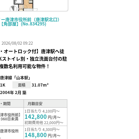
リー唐津市役所前（唐津駅北口）
-【角部屋】(No.834295)
26/08/02 09:22
・オートロック付】唐津駅へ徒
バストイレ別・独立洗面台付の駐
複数名利用可能な物件！
唐津線「山本駅」
1K
31.07m²
面積
2004年 2月 築
・期間
月額目安
1日当たり 4,100円～
唐津市役所前】
142,800
円/月～
360日未満
初期費用他 22,000円～
1日当たり 4,300円～
【唐津市役所
148,800
円/月～
満