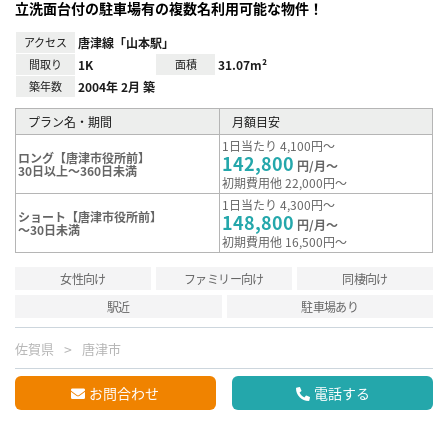
立洗面台付の駐車場有の複数名利用可能な物件！
アクセス
唐津線「山本駅」
間取り
1K
面積
31.07m²
築年数
2004年 2月 築
プラン名・期間
月額目安
1日当たり 4,100円～
ロング【唐津市役所前】
142,800
円/月～
30日以上～360日未満
初期費用他 22,000円～
1日当たり 4,300円～
ショート【唐津市役所前】
148,800
円/月～
～30日未満
初期費用他 16,500円～
女性向け
ファミリー向け
同棲向け
駅近
駐車場あり
佐賀県
唐津市
お問合わせ
電話する