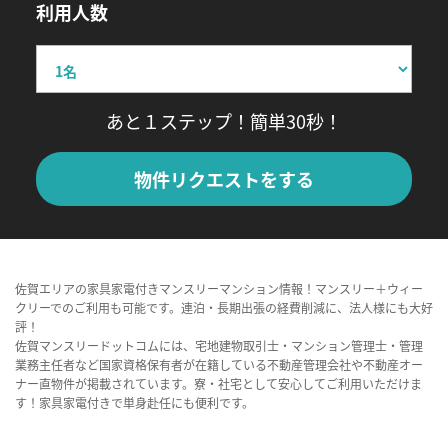
利用人数
あと１ステップ！簡単30秒！
物件リクエストをする
佐賀エリアの家具家電付きマンスリーマンション情報！マンスリー＋ウィー
クリーでのご利用も可能です。連泊・長期出張の経費削減に、法人様にも大好
評！
佐賀マンスリードットコムには、宅地建物取引士・マンション管理士・管理
業務主任者など国家資格保有者が在籍している不動産管理会社や不動産オー
ナー直物件が掲載されています。寮・社宅として安心してご利用いただけま
す！家具家電付きで単身赴任にも便利です。