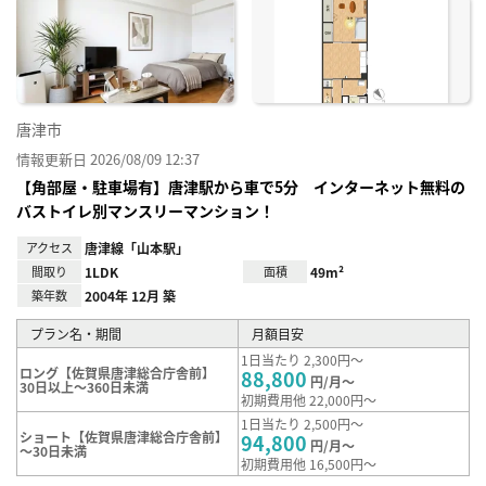
に入
り登
録
唐津市
情報更新日 2026/08/09 12:37
【角部屋・駐車場有】唐津駅から車で5分 インターネット無料の
バストイレ別マンスリーマンション！
アクセス
唐津線「山本駅」
間取り
1LDK
面積
49m²
築年数
2004年 12月 築
プラン名・期間
月額目安
1日当たり 2,300円～
ロング【佐賀県唐津総合庁舎前】
88,800
円/月～
30日以上～360日未満
初期費用他 22,000円～
1日当たり 2,500円～
ショート【佐賀県唐津総合庁舎前】
94,800
円/月～
～30日未満
初期費用他 16,500円～