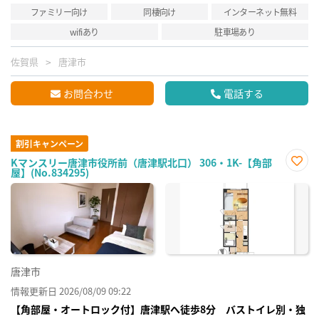
ファミリー向け
同棲向け
インターネット無料
wifiあり
駐車場あり
佐賀県
唐津市
お問合わせ
電話する
割引キャンペーン
Kマンスリー唐津市役所前（唐津駅北口） 306・1K-【角部
屋】(No.834295)
お気
に入
り登
録
唐津市
情報更新日 2026/08/09 09:22
【角部屋・オートロック付】唐津駅へ徒歩8分 バストイレ別・独