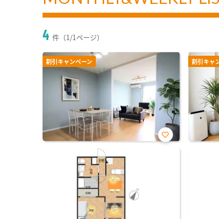
4
件（1/1ページ）
割引キャンペーン
割引キャ
お気
に入
り登
録