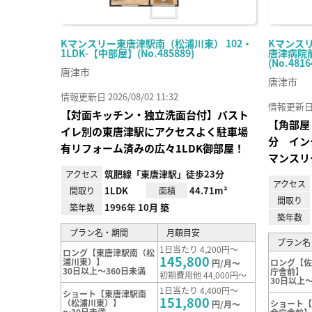
Kマンスリー東唐津駅南（松浦川東） 102・
Kマンス
1LDK-【中部屋】(No.485889)
唐津病院前
(No.4816
唐津市
唐津市
情報更新日 2026/08/02 11:32
情報更新日 20
【対面キッチン・独立洗面台付】バスト
【角部屋
イレ別の東唐津駅にアクセスよく駐車場
分 イン
有リフォーム済みの広々1LDK御部屋！
マンスリ
筑肥線「東唐津駅」徒歩23分
アクセス
アクセス
1LDK
44.71m²
間取り
面積
間取り
1996年 10月 築
築年数
築年数
プラン名・期間
月額目安
プラン名
1日当たり 4,200円～
ロング【東唐津駅南（松
145,800
浦川東）】
ロング【
円/月～
30日以上～360日未満
庁舎前】
初期費用他 44,000円～
30日以上～
1日当たり 4,400円～
ショート【東唐津駅南
151,800
（松浦川東）】
ショート
円/月～
～30日未満