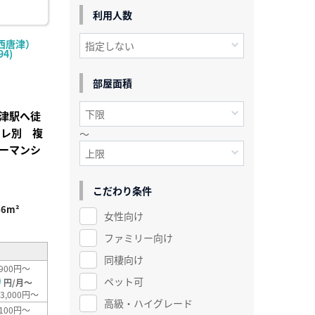
利用人数
西唐津）
4)
部屋面積
津駅へ徒
イレ別 複
～
ーマンシ
こだわり条件
46m²
女性向け
ファミリー向け
同棲向け
900円～
0
ペット可
円/月～
3,000円～
高級・ハイグレード
100円～