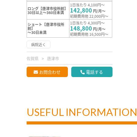
1日当たり 4,100円～
ロング【唐津市役所前】
142,800
円/月～
30日以上～360日未満
初期費用他 22,000円～
1日当たり 4,300円～
ショート【唐津市役所
148,800
前】
円/月～
～30日未満
初期費用他 16,500円～
病院近く
佐賀県
唐津市
お問合わせ
電話する
USEFUL INFORMATIO