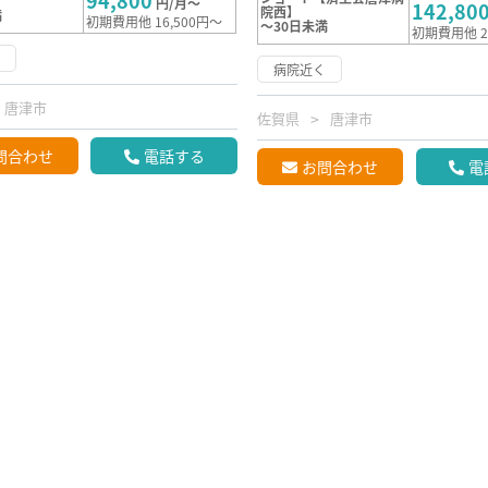
94,800
】
円/月～
142,80
院西】
満
初期費用他 16,500円～
～30日未満
初期費用他 2
く
病院近く
唐津市
佐賀県
唐津市
問合わせ
電話する
お問合わせ
電