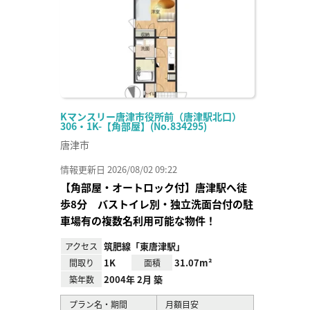
Kマンスリー唐津市役所前（唐津駅北口）
306・1K-【角部屋】(No.834295)
唐津市
情報更新日 2026/08/02 09:22
【角部屋・オートロック付】唐津駅へ徒
歩8分 バストイレ別・独立洗面台付の駐
車場有の複数名利用可能な物件！
筑肥線「東唐津駅」
アクセス
1K
31.07m²
間取り
面積
2004年 2月 築
築年数
プラン名・期間
月額目安