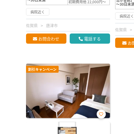
合庁舎前
初期費用他 22,000円～
～30日未
病院近く
病院近
佐賀県
唐津市
佐賀県
お問合わせ
電話する
お
割引キャンペーン
お気
に入
り登
録