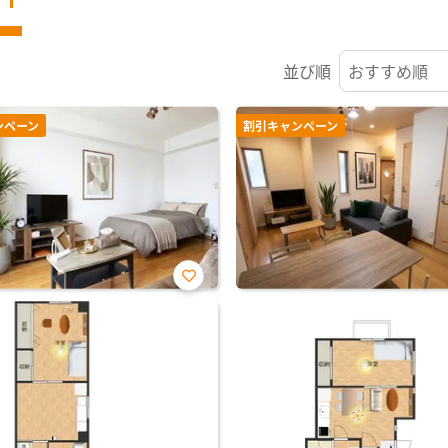
並び順
ンペーン
割引キャンペーン
お気
に入
り登
録