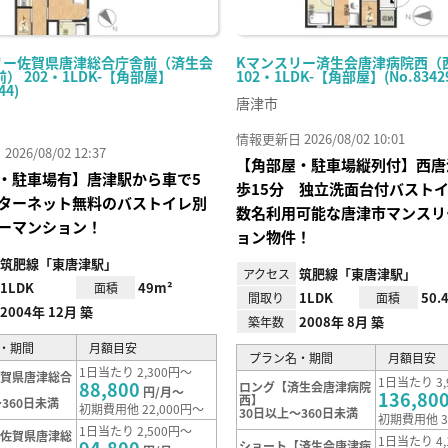
リー佐賀県唐津総合庁舎前（済生会
Kマンスリー済生会唐津病院西（
） 202・1LDK-【角部屋】
102・1LDK-【角部屋】(No.83429
44)
唐津市
情報更新日 2026/08/02 10:01
26/08/02 12:37
【角部屋・駐車場縦列付】西唐
・駐車場有】唐津駅から車で5
歩15分 独立洗面台付バスト
ターネット無料のバストイレ別
数名利用可能な唐津市マンスリ
ーマンション！
ョン物件！
筑肥線「東唐津駅」
筑肥線「東唐津駅」
アクセス
1LDK
49m²
面積
1LDK
50.
間取り
面積
2004年 12月 築
2008年 8月 築
築年数
・期間
月額目安
プラン名・期間
月額目安
1日当たり 2,300円～
佐賀県唐津総合
1日当たり 3,
88,800
ロング【済生会唐津病院
円/月～
136,80
西】
360日未満
初期費用他 22,000円～
30日以上～360日未満
初期費用他 3
1日当たり 2,500円～
【佐賀県唐津総
1日当たり 4,
ショート【済生会唐津病