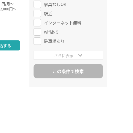
0
家具なしOK
円/月～
2,000円～
駅近
インターネット無料
wifiあり
駐車場あり
話する
さらに表示