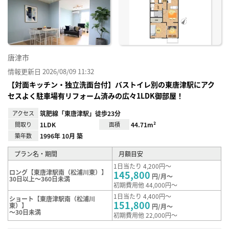
り登
録
唐津市
情報更新日 2026/08/09 11:32
【対面キッチン・独立洗面台付】バストイレ別の東唐津駅にアク
セスよく駐車場有リフォーム済みの広々1LDK御部屋！
アクセス
筑肥線「東唐津駅」徒歩23分
間取り
1LDK
面積
44.71m²
築年数
1996年 10月 築
プラン名・期間
月額目安
1日当たり 4,200円～
ロング【東唐津駅南（松浦川東）】
145,800
円/月～
30日以上～360日未満
初期費用他 44,000円～
1日当たり 4,400円～
ショート【東唐津駅南（松浦川
151,800
東）】
円/月～
～30日未満
初期費用他 22,000円～