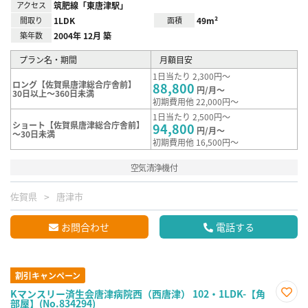
アクセス
筑肥線「東唐津駅」
間取り
1LDK
面積
49m²
築年数
2004年 12月 築
プラン名・期間
月額目安
1日当たり 2,300円～
ロング【佐賀県唐津総合庁舎前】
88,800
円/月～
30日以上～360日未満
初期費用他 22,000円～
1日当たり 2,500円～
ショート【佐賀県唐津総合庁舎前】
94,800
円/月～
～30日未満
初期費用他 16,500円～
空気清浄機付
佐賀県
唐津市
お問合わせ
電話する
割引キャンペーン
Kマンスリー済生会唐津病院西（西唐津） 102・1LDK-【角
部屋】(No.834294)
お気