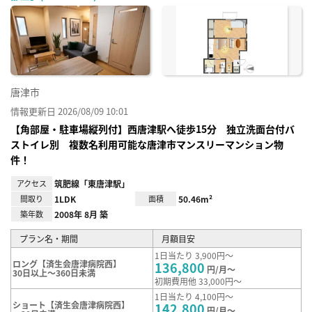
に入
り登
録
唐津市
情報更新日 2026/08/09 10:01
【角部屋・駐車場縦列付】西唐津駅へ徒歩15分 独立洗面台付バ
ストイレ別 複数名利用可能な唐津市マンスリーマンション物
件！
アクセス
筑肥線「東唐津駅」
間取り
1LDK
面積
50.46m²
築年数
2008年 8月 築
プラン名・期間
月額目安
1日当たり 3,900円～
ロング【済生会唐津病院西】
136,800
円/月～
30日以上～360日未満
初期費用他 33,000円～
1日当たり 4,100円～
ショート【済生会唐津病院西】
142,800
円/月～