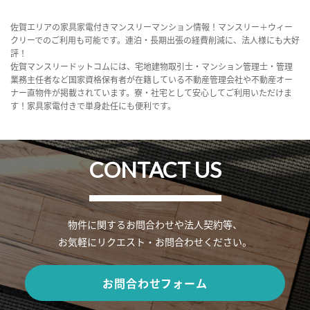
佐賀エリアの家具家電付きマンスリーマンション情報！マンスリー＋ウィー
クリーでのご利用も可能です。連泊・長期出張の経費削減に、法人様にも大好
評！
佐賀マンスリードットコムには、宅地建物取引士・マンション管理士・管理
業務主任者など国家資格保有者が在籍している不動産管理会社や不動産オー
ナー直物件が掲載されています。寮・社宅として安心してご利用いただけま
す！家具家電付きで単身赴任にも便利です。
CONTACT US
物件に関するお問合わせや法人契約等、
お気軽にリクエスト・お問合わせください。
お問合わせフォーム