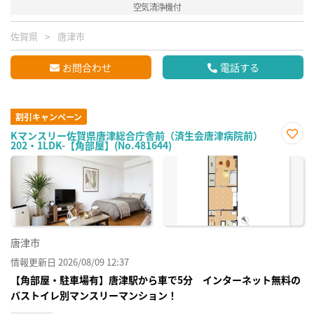
空気清浄機付
佐賀県
唐津市
お問合わせ
電話する
割引キャンペーン
Kマンスリー佐賀県唐津総合庁舎前（済生会唐津病院前）
202・1LDK-【角部屋】(No.481644)
お気
に入
り登
録
唐津市
情報更新日 2026/08/09 12:37
【角部屋・駐車場有】唐津駅から車で5分 インターネット無料の
バストイレ別マンスリーマンション！