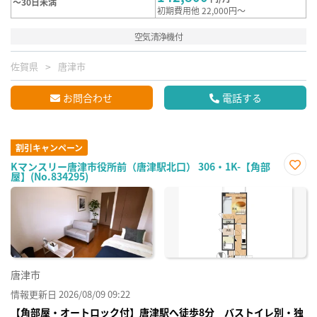
～30日未満
初期費用他 22,000円～
空気清浄機付
佐賀県
唐津市
お問合わせ
電話する
割引キャンペーン
Kマンスリー唐津市役所前（唐津駅北口） 306・1K-【角部
屋】(No.834295)
お気
に入
り登
録
唐津市
情報更新日 2026/08/09 09:22
【角部屋・オートロック付】唐津駅へ徒歩8分 バストイレ別・独