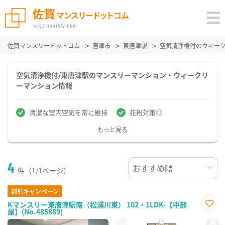
佐賀マンスリードットコム
唐津市
東唐津駅
空気清浄機付のウィー
空気清浄機付/東唐津駅のマンスリーマンション・ウィークリ
ーマンション情報
清潔な室内空気を常に維持
花粉対策◎
もっと見る
4
件（1/1ページ）
割引キャンペーン
Kマンスリー東唐津駅南（松浦川東） 102・1LDK-【中部
屋】(No.485889)
お気
に入