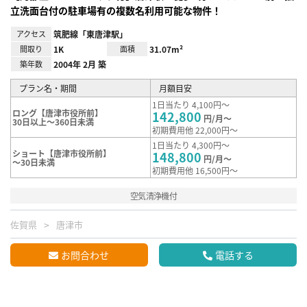
立洗面台付の駐車場有の複数名利用可能な物件！
アクセス
筑肥線「東唐津駅」
間取り
1K
面積
31.07m²
築年数
2004年 2月 築
プラン名・期間
月額目安
1日当たり 4,100円～
ロング【唐津市役所前】
142,800
円/月～
30日以上～360日未満
初期費用他 22,000円～
1日当たり 4,300円～
ショート【唐津市役所前】
148,800
円/月～
～30日未満
初期費用他 16,500円～
空気清浄機付
佐賀県
唐津市
お問合わせ
電話する