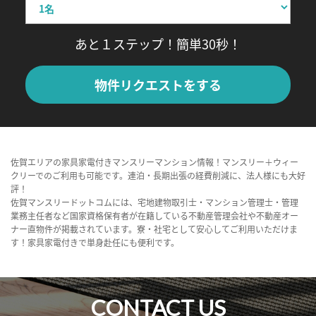
あと１ステップ！簡単30秒！
物件リクエストをする
佐賀エリアの家具家電付きマンスリーマンション情報！マンスリー＋ウィー
クリーでのご利用も可能です。連泊・長期出張の経費削減に、法人様にも大好
評！
佐賀マンスリードットコムには、宅地建物取引士・マンション管理士・管理
業務主任者など国家資格保有者が在籍している不動産管理会社や不動産オー
ナー直物件が掲載されています。寮・社宅として安心してご利用いただけま
す！家具家電付きで単身赴任にも便利です。
CONTACT US