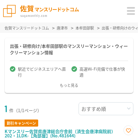
佐賀マンスリードットコム
唐津市
本牟田部駅
出張・研修向けのウ
出張・研修向け/本牟田部駅のマンスリーマンション・ウィー
クリーマンション情報
駅近でビジネスエリアへ直
高速Wi-Fi完備で仕事が快
行
適
もっと見る
1
件（1/1ページ）
割引キャンペーン
Kマンスリー佐賀県唐津総合庁舎前（済生会唐津病院前）
202・1LDK-【角部屋】(No.481644)
お気