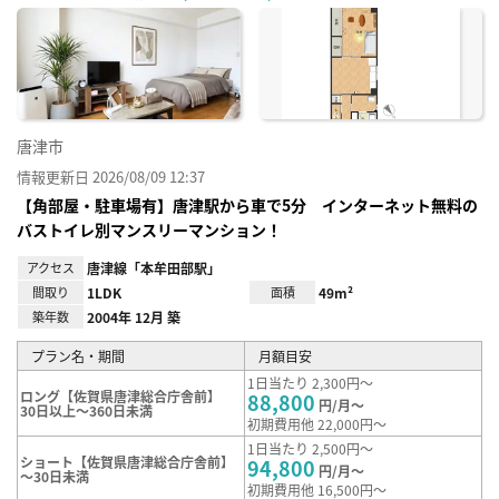
に入
り登
録
唐津市
情報更新日 2026/08/09 12:37
【角部屋・駐車場有】唐津駅から車で5分 インターネット無料の
バストイレ別マンスリーマンション！
アクセス
唐津線「本牟田部駅」
間取り
1LDK
面積
49m²
築年数
2004年 12月 築
プラン名・期間
月額目安
1日当たり 2,300円～
ロング【佐賀県唐津総合庁舎前】
88,800
円/月～
30日以上～360日未満
初期費用他 22,000円～
1日当たり 2,500円～
ショート【佐賀県唐津総合庁舎前】
94,800
円/月～
～30日未満
初期費用他 16,500円～