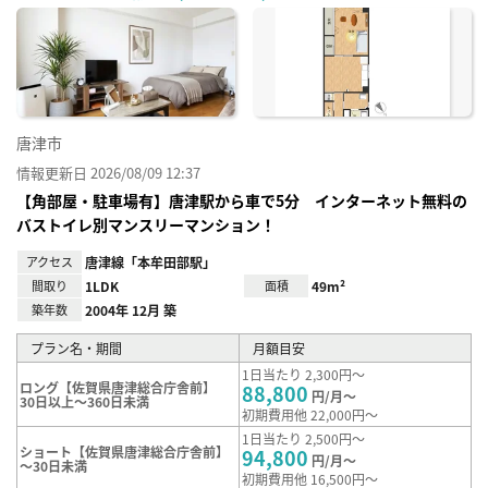
に入
り登
録
唐津市
情報更新日 2026/08/09 12:37
【角部屋・駐車場有】唐津駅から車で5分 インターネット無料の
バストイレ別マンスリーマンション！
アクセス
唐津線「本牟田部駅」
間取り
1LDK
面積
49m²
築年数
2004年 12月 築
プラン名・期間
月額目安
1日当たり 2,300円～
ロング【佐賀県唐津総合庁舎前】
88,800
円/月～
30日以上～360日未満
初期費用他 22,000円～
1日当たり 2,500円～
ショート【佐賀県唐津総合庁舎前】
94,800
円/月～
～30日未満
初期費用他 16,500円～