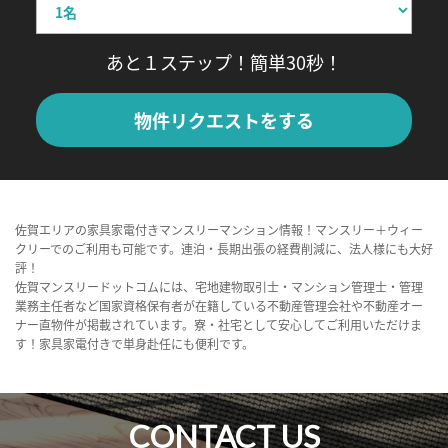
あと１ステップ！簡単30秒！
物件リクエストをする
佐賀エリアの家具家電付きマンスリーマンション情報！マンスリー＋ウィー
クリーでのご利用も可能です。連泊・長期出張の経費削減に、法人様にも大好
評！
佐賀マンスリードットコムには、宅地建物取引士・マンション管理士・管理
業務主任者など国家資格保有者が在籍している不動産管理会社や不動産オー
ナー直物件が掲載されています。寮・社宅として安心してご利用いただけま
す！家具家電付きで単身赴任にも便利です。
CONTACT US