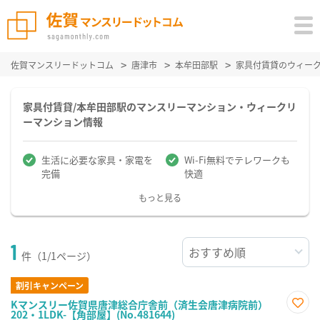
佐賀マンスリードットコム
唐津市
本牟田部駅
家具付賃貸のウィー
家具付賃貸/本牟田部駅のマンスリーマンション・ウィークリ
ーマンション情報
生活に必要な家具・家電を
Wi-Fi無料でテレワークも
完備
快適
もっと見る
1
件（1/1ページ）
割引キャンペーン
Kマンスリー佐賀県唐津総合庁舎前（済生会唐津病院前）
202・1LDK-【角部屋】(No.481644)
お気