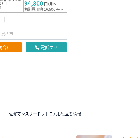
94,800
南）】
円/月～
満
初期費用他 16,500円～
け
鳥栖市
問合わせ
電話する
N
佐賀マンスリードットコムお役立ち情報