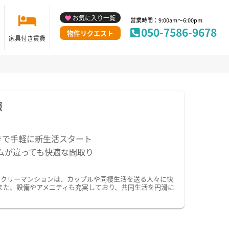
お気に入り一覧
営業時間：9:00am～6:00pm
050-7586-9678
物件リクエスト
家具付き賃貸
報
きで手軽に新生活スタート
ムが違っても快適な間取り
ークリーマンションは、カップルや同棲生活を送る人々に快
また、設備やアメニティも充実しており、共同生活を円滑に