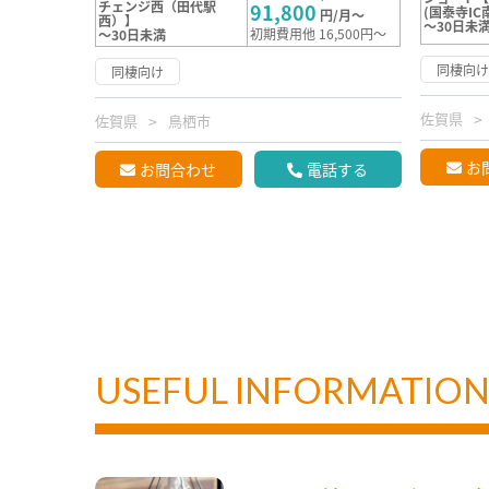
チェンジ西（田代駅
91,800
(国泰寺IC
円/月～
西）】
～30日未
初期費用他 16,500円～
～30日未満
同棲向
同棲向け
佐賀県
佐賀県
鳥栖市
お
お問合わせ
電話する
USEFUL INFORMATIO