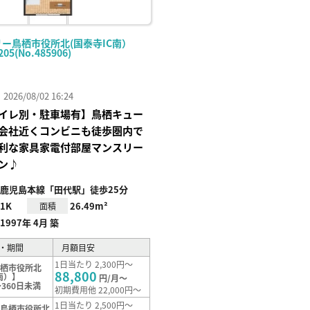
リー鳥栖市役所北(国泰寺IC南）
205(No.485906)
26/08/02 16:24
イレ別・駐車場有】鳥栖キュー
会社近くコンビニも徒歩圏内で
利な家具家電付部屋マンスリー
ン♪
鹿児島本線「田代駅」徒歩25分
1K
26.49m²
面積
1997年 4月 築
・期間
月額目安
1日当たり 2,300円～
鳥栖市役所北
88,800
南）】
円/月～
360日未満
初期費用他 22,000円～
1日当たり 2,500円～
【鳥栖市役所北