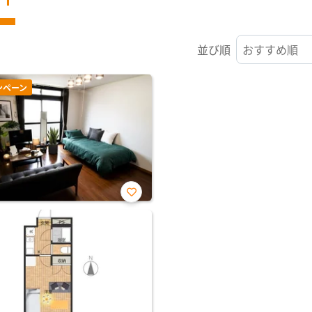
並び順
ンペーン
お気
に入
り登
録