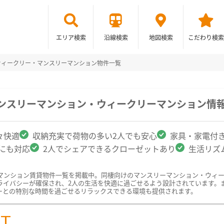
エリア検索
沿線検索
地図検索
こだわり検索
ウィークリー・マンスリーマンション物件一覧
マンスリーマンション・ウィークリーマンション情
々快適
収納充実で荷物の多い2人でも安心
家具・家電付
クにも対応
2人でシェアできるクローゼットあり
生活リズ
マンション賃貸物件一覧を掲載中。同棲向けのマンスリーマンション・ウィ
ライバシーが確保され、2人の生活を快適に過ごせるよう設計されています。
ーとの特別な時間を過ごせるリラックスできる環境も提供されます。
ST