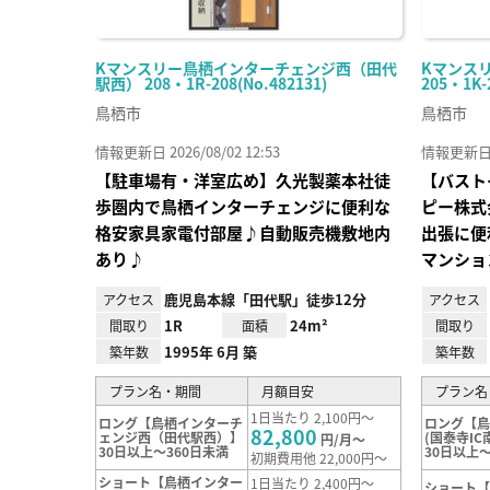
Kマンスリー鳥栖インターチェンジ西（田代
Kマンス
駅西） 208・1R-208(No.482131)
205・1K-
鳥栖市
鳥栖市
情報更新日 2026/08/02 12:53
情報更新日 20
【駐車場有・洋室広め】久光製薬本社徒
【バスト
歩圏内で鳥栖インターチェンジに便利な
ピー株式
格安家具家電付部屋♪自動販売機敷地内
出張に便
あり♪
マンショ
鹿児島本線「田代駅」徒歩12分
アクセス
アクセス
1R
24m²
間取り
面積
間取り
1995年 6月 築
築年数
築年数
プラン名・期間
月額目安
プラン名
1日当たり 2,100円～
ロング【鳥栖インターチ
ロング【
82,800
ェンジ西（田代駅西）】
(国泰寺IC
円/月～
30日以上～360日未満
30日以上～
初期費用他 22,000円～
ショート【鳥栖インター
1日当たり 2,400円～
ショート