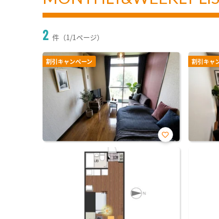
2
件（1/1ページ）
割引キャンペーン
割引キャ
お気
に入
り登
録