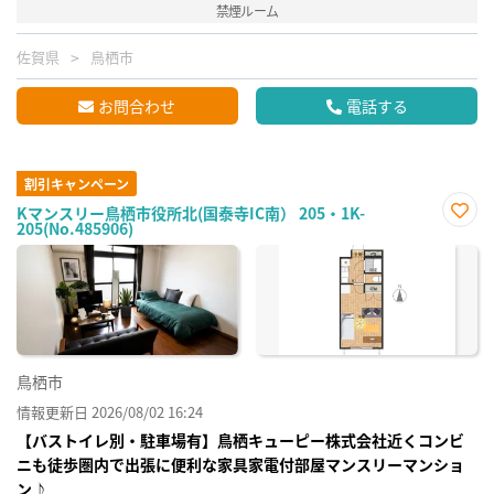
禁煙ルーム
佐賀県
鳥栖市
お問合わせ
電話する
割引キャンペーン
Kマンスリー鳥栖市役所北(国泰寺IC南） 205・1K-
205(No.485906)
お気
に入
り登
録
鳥栖市
情報更新日 2026/08/02 16:24
【バストイレ別・駐車場有】鳥栖キューピー株式会社近くコンビ
ニも徒歩圏内で出張に便利な家具家電付部屋マンスリーマンショ
ン♪