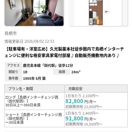
り登
録
鳥栖市
情報更新日 2026/08/02 12:53
【駐車場有・洋室広め】久光製薬本社徒歩圏内で鳥栖インターチ
ェンジに便利な格安家具家電付部屋♪自動販売機敷地内あり♪
アクセス
鹿児島本線「田代駅」徒歩12分
間取り
1R
面積
24m²
築年数
1995年 6月 築
プラン名・期間
月額目安
1日当たり 2,100円～
ロング【鳥栖インターチェンジ西
82,800
（田代駅西）】
円/月～
30日以上～360日未満
初期費用他 22,000円～
1日当たり 2,400円～
ショート【鳥栖インターチェンジ西
91,800
（田代駅西）】
円/月～
～30日未満
初期費用他 16,500円～