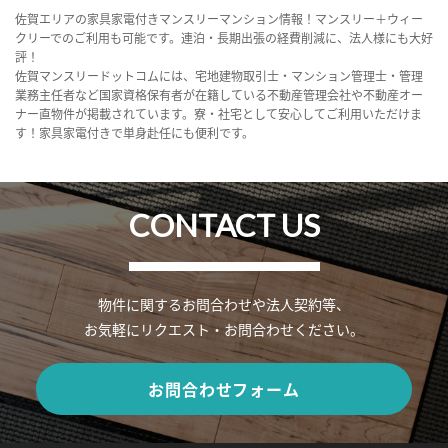
佐賀エリアの家具家電付きマンスリーマンション情報！マンスリー＋ウィー
クリーでのご利用も可能です。連泊・長期出張の経費削減に、法人様にも大好
評！
佐賀マンスリードットコムには、宅地建物取引士・マンション管理士・管理
業務主任者など国家資格保有者が在籍している不動産管理会社や不動産オー
ナー直物件が掲載されています。寮・社宅として安心してご利用いただけま
す！家具家電付きで単身赴任にも便利です。
CONTACT US
物件に関するお問合わせや法人契約等、
お気軽にリクエスト・お問合わせください。
お問合わせフォーム