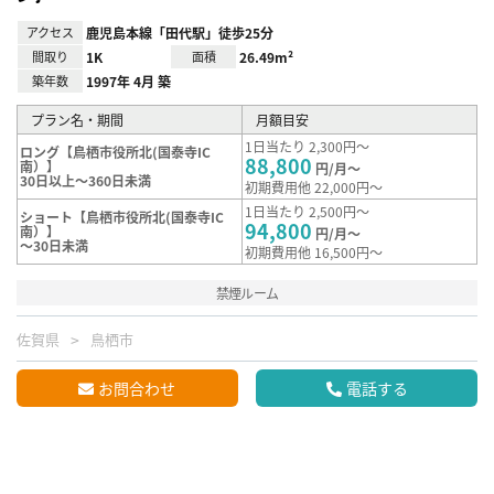
アクセス
鹿児島本線「田代駅」徒歩25分
間取り
1K
面積
26.49m²
築年数
1997年 4月 築
プラン名・期間
月額目安
1日当たり 2,300円～
ロング【鳥栖市役所北(国泰寺IC
88,800
南）】
円/月～
30日以上～360日未満
初期費用他 22,000円～
1日当たり 2,500円～
ショート【鳥栖市役所北(国泰寺IC
94,800
南）】
円/月～
～30日未満
初期費用他 16,500円～
禁煙ルーム
佐賀県
鳥栖市
お問合わせ
電話する