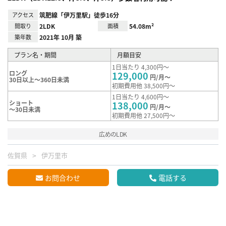
アクセス
筑肥線「伊万里駅」徒歩16分
間取り
2LDK
面積
54.08m²
築年数
2021年 10月 築
プラン名・期間
月額目安
1日当たり 4,300円～
ロング
129,000
円/月～
30日以上～360日未満
初期費用他 38,500円～
1日当たり 4,600円～
ショート
138,000
円/月～
～30日未満
初期費用他 27,500円～
広めのLDK
佐賀県
伊万里市
お問合わせ
電話する