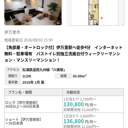
り登
録
伊万里市
情報更新日 2026/08/02 15:50
【角部屋・オートロック付】伊万里駅へ徒歩4分 インターネット
無料・駐車場有 バストイレ別独立洗面台付ウィークリーマンシ
ョン・マンスリーマンション！
アクセス
松浦鉄道西九州線「川東駅」
間取り
1LDK
面積
30.69m²
築年数
2019年 1月 築
プラン名・期間
月額目安
1日当たり 3,700円～
ロング【伊万里駅前】
130,800
円/月～
30日以上～360日未満
初期費用他 33,000円～
1日当たり 3,900円～
ショート【伊万里駅前】
136,800
円/月～
～30日未満
初期費用他 22,000円～