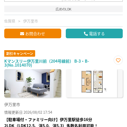
広めのLDK
佐賀県
伊万里市
お問合わせ
電話する
割引キャンペーン
Kマンスリー伊万里川前（204号線前） B-3・B-
3(No.1014070)
お気
に入
り登
録
伊万里市
情報更新日 2026/08/02 17:54
【駐車場付・ファミリー向け】伊万里駅徒歩16分
2LDK（LDK12.5、洋5.0、洋5.3）多数名利用可能！