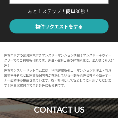
あと１ステップ！簡単30秒！
物件リクエストをする
佐賀エリアの家具家電付きマンスリーマンション情報！マンスリー＋ウィー
クリーでのご利用も可能です。連泊・長期出張の経費削減に、法人様にも大好
評！
佐賀マンスリードットコムには、宅地建物取引士・マンション管理士・管理
業務主任者など国家資格保有者が在籍している不動産管理会社や不動産オー
ナー直物件が掲載されています。寮・社宅として安心してご利用いただけま
す！家具家電付きで単身赴任にも便利です。
CONTACT US