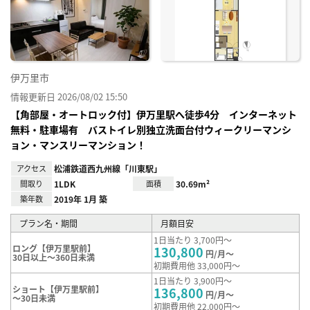
り登
録
伊万里市
情報更新日 2026/08/02 15:50
【角部屋・オートロック付】伊万里駅へ徒歩4分 インターネット
無料・駐車場有 バストイレ別独立洗面台付ウィークリーマンシ
ョン・マンスリーマンション！
アクセス
松浦鉄道西九州線「川東駅」
間取り
1LDK
面積
30.69m²
築年数
2019年 1月 築
プラン名・期間
月額目安
1日当たり 3,700円～
ロング【伊万里駅前】
130,800
円/月～
30日以上～360日未満
初期費用他 33,000円～
1日当たり 3,900円～
ショート【伊万里駅前】
136,800
円/月～
～30日未満
初期費用他 22,000円～