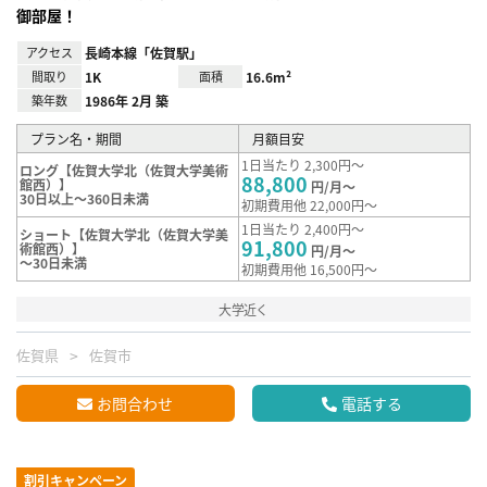
御部屋！
アクセス
長崎本線「佐賀駅」
間取り
1K
面積
16.6m²
築年数
1986年 2月 築
プラン名・期間
月額目安
1日当たり 2,300円～
ロング【佐賀大学北（佐賀大学美術
88,800
館西）】
円/月～
30日以上～360日未満
初期費用他 22,000円～
1日当たり 2,400円～
ショート【佐賀大学北（佐賀大学美
91,800
術館西）】
円/月～
～30日未満
初期費用他 16,500円～
大学近く
佐賀県
佐賀市
お問合わせ
電話する
割引キャンペーン