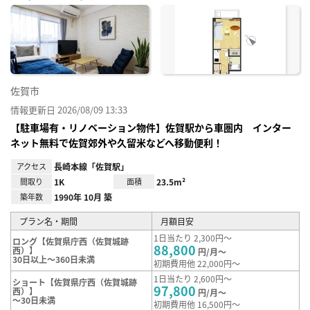
に入
り登
録
佐賀市
情報更新日 2026/08/09 13:33
【駐車場有・リノベーション物件】佐賀駅から車圏内 インター
ネット無料で佐賀郊外や久留米などへ移動便利！
アクセス
長崎本線「佐賀駅」
間取り
1K
面積
23.5m²
築年数
1990年 10月 築
プラン名・期間
月額目安
1日当たり 2,300円～
ロング【佐賀県庁西（佐賀城跡
88,800
西）】
円/月～
30日以上～360日未満
初期費用他 22,000円～
1日当たり 2,600円～
ショート【佐賀県庁西（佐賀城跡
97,800
西）】
円/月～
～30日未満
初期費用他 16,500円～