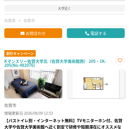
大学近く
佐賀県
佐賀市
お問合わせ
電話する
割引キャンペーン
Kマンスリー佐賀大学北（佐賀大学美術館西） 205・1K-
205(No.482076)
お気
に入
り登
録
佐賀市
情報更新日 2026/08/09 12:53
【バストイレ別・インターネット無料】TVモニターホン付、佐賀
大学や佐賀大学美術館へ近く割安で研修や短期滞在にオススメな