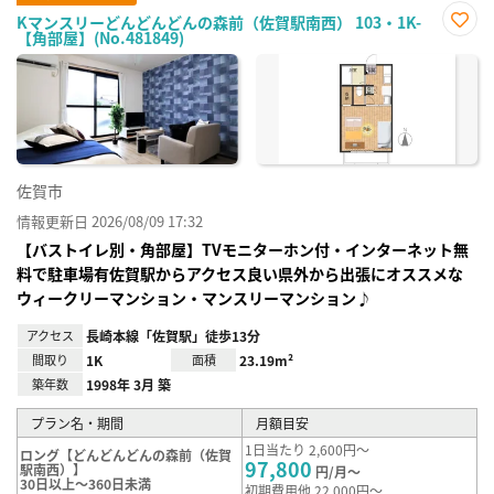
Kマンスリーどんどんどんの森前（佐賀駅南西） 103・1K-
【角部屋】(No.481849)
お気
に入
り登
録
佐賀市
情報更新日 2026/08/09 17:32
【バストイレ別・角部屋】TVモニターホン付・インターネット無
料で駐車場有佐賀駅からアクセス良い県外から出張にオススメな
ウィークリーマンション・マンスリーマンション♪
アクセス
長崎本線「佐賀駅」徒歩13分
間取り
1K
面積
23.19m²
築年数
1998年 3月 築
プラン名・期間
月額目安
1日当たり 2,600円～
ロング【どんどんどんの森前（佐賀
97,800
駅南西）】
円/月～
30日以上～360日未満
初期費用他 22,000円～