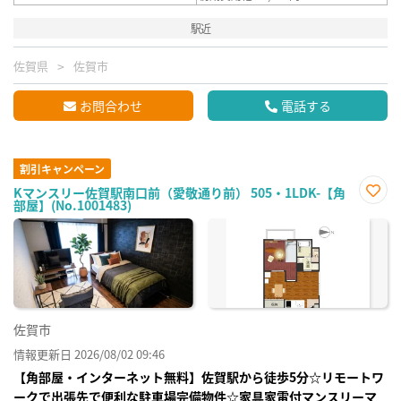
駅近
佐賀県
佐賀市
お問合わせ
電話する
割引キャンペーン
Kマンスリー佐賀駅南口前（愛敬通り前） 505・1LDK-【角
部屋】(No.1001483)
お気
に入
り登
録
佐賀市
情報更新日 2026/08/02 09:46
【角部屋・インターネット無料】佐賀駅から徒歩5分☆リモートワ
ークで出張先で便利な駐車場完備物件☆家具家電付マンスリーマ