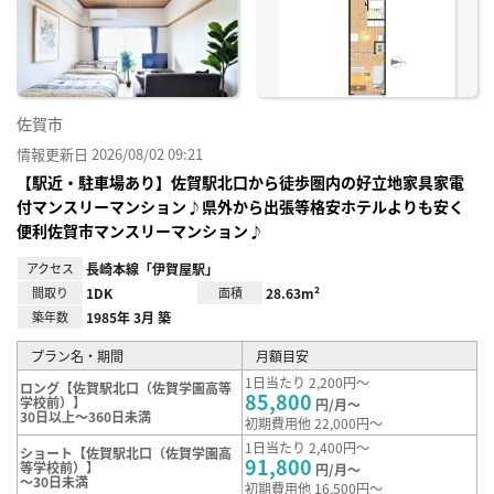
り登
録
佐賀市
情報更新日 2026/08/02 09:21
【駅近・駐車場あり】佐賀駅北口から徒歩圏内の好立地家具家電
付マンスリーマンション♪県外から出張等格安ホテルよりも安く
便利佐賀市マンスリーマンション♪
アクセス
長崎本線「伊賀屋駅」
間取り
1DK
面積
28.63m²
築年数
1985年 3月 築
プラン名・期間
月額目安
1日当たり 2,200円～
ロング【佐賀駅北口（佐賀学園高等
85,800
学校前）】
円/月～
30日以上～360日未満
初期費用他 22,000円～
1日当たり 2,400円～
ショート【佐賀駅北口（佐賀学園高
91,800
等学校前）】
円/月～
～30日未満
初期費用他 16,500円～