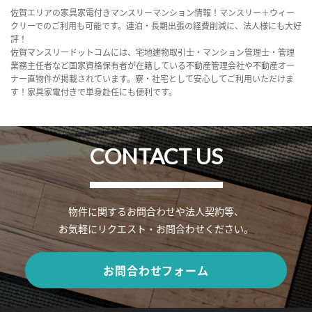
佐賀エリアの家具家電付きマンスリーマンション情報！マンスリー＋ウィー
クリーでのご利用も可能です。連泊・長期出張の経費削減に、法人様にも大好
評！
佐賀マンスリードットコムには、宅地建物取引士・マンション管理士・管理
業務主任者など国家資格保有者が在籍している不動産管理会社や不動産オー
ナー直物件が掲載されています。寮・社宅として安心してご利用いただけま
す！家具家電付きで単身赴任にも便利です。
CONTACT US
物件に関するお問合わせや法人契約等、
お気軽にリクエスト・お問合わせください。
お問合わせフォーム