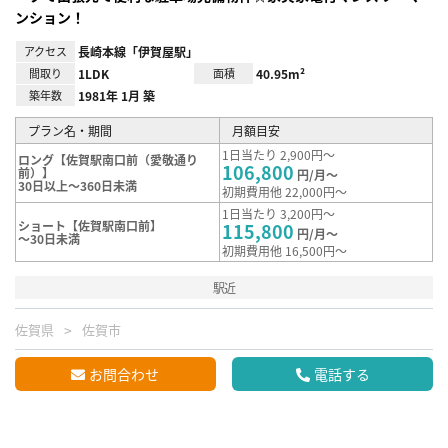
ンション！
アクセス
長崎本線「伊賀屋駅」
間取り
1LDK
面積
40.95m²
築年数
1981年 1月 築
プラン名・期間
月額目安
1日当たり 2,900円～
ロング【佐賀駅南口前（愛敬通り
106,800
前）】
円/月～
30日以上～360日未満
初期費用他 22,000円～
1日当たり 3,200円～
ショート【佐賀駅南口前】
115,800
円/月～
～30日未満
初期費用他 16,500円～
駅近
佐賀県
佐賀市
お問合わせ
電話する