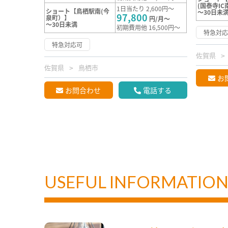
(国泰寺IC
1日当たり 2,600円～
ショート【鳥栖駅南(今
～30日未
97,800
泉町）】
円/月～
～30日未満
初期費用他 16,500円～
特急対
特急対応可
佐賀県
佐賀県
鳥栖市
お
お問合わせ
電話する
USEFUL INFORMATIO