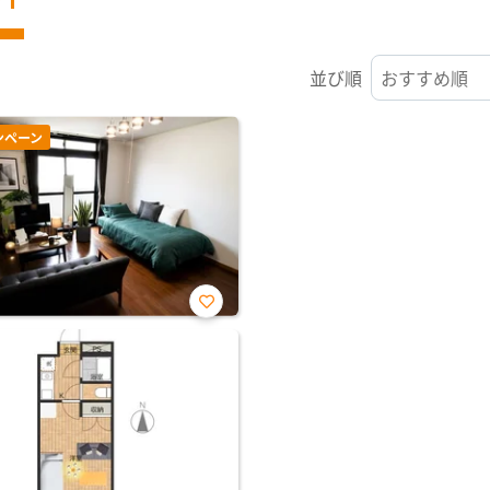
並び順
ンペーン
お気
に入
り登
録