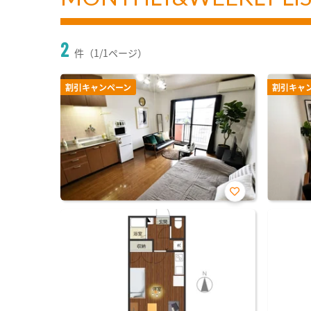
2
件（1/1ページ）
割引キャンペーン
割引キャ
お気
に入
り登
録