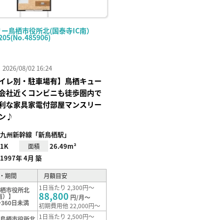
リー鳥栖市役所北(国泰寺IC南）
205(No.485906)
26/08/02 16:24
イレ別・駐車場有】鳥栖キュー
会社近くコンビニも徒歩圏内で
利な家具家電付部屋マンスリー
ン♪
九州新幹線「新鳥栖駅」
1K
26.49m²
面積
1997年 4月 築
・期間
月額目安
1日当たり 2,300円～
鳥栖市役所北
88,800
南）】
円/月～
360日未満
初期費用他 22,000円～
1日当たり 2,500円～
【鳥栖市役所北