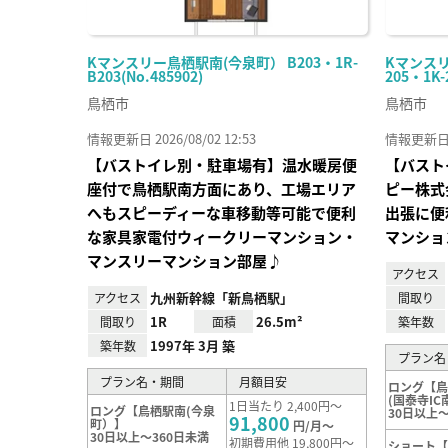
Kマンスリー鳥栖駅南(今泉町） B203・1R-
Kマンス
B203(No.485902)
205・1K-
鳥栖市
鳥栖市
情報更新日 2026/08/02 12:53
情報更新日 20
【バストイレ別・駐車場有】温水暖房便
【バスト
座付で鳥栖駅南方面にあり、工場エリア
ピー株式
へもスピーディーな車移動等可能で便利
出張に便
な家具家電付ウィークリーマンション・
マンショ
マンスリーマンション部屋♪
アクセス
九州新幹線「新鳥栖駅」
アクセス
間取り
1R
26.5m²
間取り
面積
築年数
1997年 3月 築
築年数
プラン名
プラン名・期間
月額目安
ロング【
(国泰寺IC
1日当たり 2,400円～
ロング【鳥栖駅南(今泉
30日以上～
91,800
町）】
円/月～
30日以上～360日未満
初期費用他 19,800円～
ショート