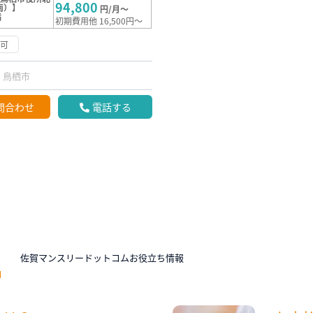
94,800
南）】
円/月～
満
初期費用他 16,500円～
応可
鳥栖市
問合わせ
電話する
N
佐賀マンスリードットコムお役立ち情報