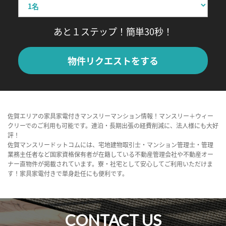
あと１ステップ！簡単30秒！
物件リクエストをする
佐賀エリアの家具家電付きマンスリーマンション情報！マンスリー＋ウィー
クリーでのご利用も可能です。連泊・長期出張の経費削減に、法人様にも大好
評！
佐賀マンスリードットコムには、宅地建物取引士・マンション管理士・管理
業務主任者など国家資格保有者が在籍している不動産管理会社や不動産オー
ナー直物件が掲載されています。寮・社宅として安心してご利用いただけま
す！家具家電付きで単身赴任にも便利です。
CONTACT US