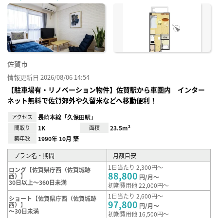
に入
り登
録
佐賀市
情報更新日 2026/08/06 14:54
【駐車場有・リノベーション物件】佐賀駅から車圏内 インター
ネット無料で佐賀郊外や久留米などへ移動便利！
アクセス
長崎本線「久保田駅」
間取り
1K
面積
23.5m²
築年数
1990年 10月 築
プラン名・期間
月額目安
1日当たり 2,300円～
ロング【佐賀県庁西（佐賀城跡
88,800
西）】
円/月～
30日以上～360日未満
初期費用他 22,000円～
1日当たり 2,600円～
ショート【佐賀県庁西（佐賀城跡
97,800
西）】
円/月～
～30日未満
初期費用他 16,500円～