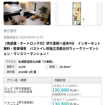
に入
り登
録
伊万里市
情報更新日 2026/08/09 15:50
【角部屋・オートロック付】伊万里駅へ徒歩4分 インターネット
無料・駐車場有 バストイレ別独立洗面台付ウィークリーマンシ
ョン・マンスリーマンション！
アクセス
松浦鉄道西九州線「川東駅」
間取り
1LDK
面積
30.69m²
築年数
2019年 1月 築
プラン名・期間
月額目安
1日当たり 3,700円～
ロング【伊万里駅前】
130,800
円/月～
30日以上～360日未満
初期費用他 33,000円～
1日当たり 3,900円～
ショート【伊万里駅前】
136,800
円/月～