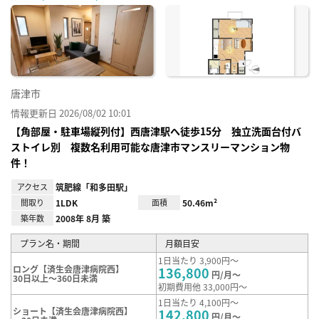
に入
り登
録
唐津市
情報更新日 2026/08/02 10:01
【角部屋・駐車場縦列付】西唐津駅へ徒歩15分 独立洗面台付バ
ストイレ別 複数名利用可能な唐津市マンスリーマンション物
件！
アクセス
筑肥線「和多田駅」
間取り
1LDK
面積
50.46m²
築年数
2008年 8月 築
プラン名・期間
月額目安
1日当たり 3,900円～
ロング【済生会唐津病院西】
136,800
円/月～
30日以上～360日未満
初期費用他 33,000円～
1日当たり 4,100円～
ショート【済生会唐津病院西】
142,800
円/月～