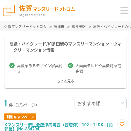
佐賀マンスリードットコム
唐津市
和多田駅
高級・ハイグレードの
高級・ハイグレード/和多田駅のマンスリーマンション・ウィ
ークリーマンション情報
高級感あるデザイン家具付
大画面テレビや高機能家電
き
完備
もっと見る
1
件（1/1ページ）
割引キャンペーン
Kマンスリー済生会唐津病院西（西唐津） 102・1LDK-【角
部屋】(No.834294)
お気