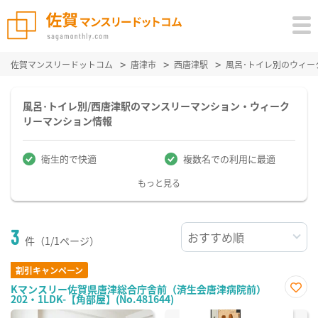
佐賀マンスリードットコム
唐津市
西唐津駅
風呂･トイレ別のウィー
風呂･トイレ別/西唐津駅のマンスリーマンション・ウィーク
リーマンション情報
衛生的で快適
複数名での利用に最適
もっと見る
3
件（1/1ページ）
割引キャンペーン
Kマンスリー佐賀県唐津総合庁舎前（済生会唐津病院前）
202・1LDK-【角部屋】(No.481644)
お気
に入