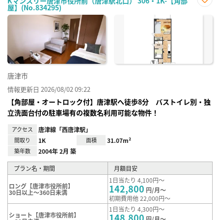
Kマンスリー唐津市役所前（唐津駅北口） 306・1K-【角部
屋】(No.834295)
お気
に入
り登
録
唐津市
情報更新日 2026/08/02 09:22
【角部屋・オートロック付】唐津駅へ徒歩8分 バストイレ別・独
立洗面台付の駐車場有の複数名利用可能な物件！
アクセス
唐津線「西唐津駅」
間取り
1K
面積
31.07m²
築年数
2004年 2月 築
プラン名・期間
月額目安
1日当たり 4,100円～
ロング【唐津市役所前】
142,800
円/月～
30日以上～360日未満
初期費用他 22,000円～
1日当たり 4,300円～
ショート【唐津市役所前】
148,800
円/月～