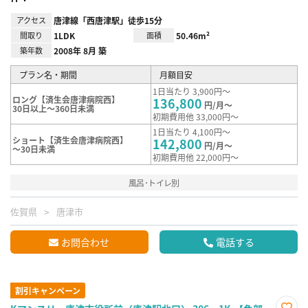
アクセス
唐津線「西唐津駅」徒歩15分
間取り
1LDK
面積
50.46m²
築年数
2008年 8月 築
プラン名・期間
月額目安
1日当たり 3,900円～
ロング【済生会唐津病院西】
136,800
円/月～
30日以上～360日未満
初期費用他 33,000円～
1日当たり 4,100円～
ショート【済生会唐津病院西】
142,800
円/月～
～30日未満
初期費用他 22,000円～
風呂･トイレ別
佐賀県
唐津市
お問合わせ
電話する
割引キャンペーン