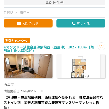
風呂･トイレ別
佐賀県
唐津市
お問合わせ
電話する
割引キャンペーン
Kマンスリー済生会唐津病院西（西唐津） 102・1LDK-【角
部屋】(No.834294)
お気
に入
り登
録
唐津市
情報更新日 2026/08/02 10:01
【角部屋・駐車場縦列付】西唐津駅へ徒歩15分 独立洗面台付バ
ストイレ別 複数名利用可能な唐津市マンスリーマンション物
件！