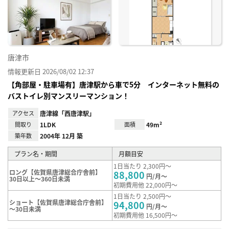
り登
録
唐津市
情報更新日 2026/08/02 12:37
【角部屋・駐車場有】唐津駅から車で5分 インターネット無料の
バストイレ別マンスリーマンション！
アクセス
唐津線「西唐津駅」
間取り
1LDK
面積
49m²
築年数
2004年 12月 築
プラン名・期間
月額目安
1日当たり 2,300円～
ロング【佐賀県唐津総合庁舎前】
88,800
円/月～
30日以上～360日未満
初期費用他 22,000円～
1日当たり 2,500円～
ショート【佐賀県唐津総合庁舎前】
94,800
円/月～
～30日未満
初期費用他 16,500円～