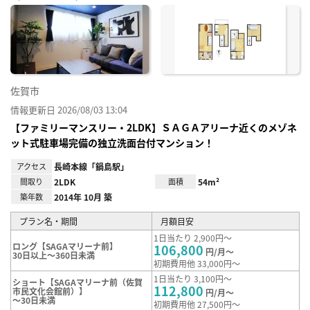
に入
り登
録
佐賀市
情報更新日 2026/08/03 13:04
【ファミリーマンスリー・2LDK】ＳＡＧＡアリーナ近くのメゾネ
ット式駐車場完備の独立洗面台付マンション！
アクセス
長崎本線「鍋島駅」
間取り
2LDK
面積
54m²
築年数
2014年 10月 築
プラン名・期間
月額目安
1日当たり 2,900円～
ロング【SAGAマリーナ前】
106,800
円/月～
30日以上～360日未満
初期費用他 33,000円～
1日当たり 3,100円～
ショート【SAGAマリーナ前（佐賀
112,800
市民文化会館前）】
円/月～
～30日未満
初期費用他 27,500円～