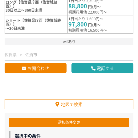
1日当たり 2,300円～
ロング【佐賀県庁西（佐賀城跡
88,800
西）】
円/月～
30日以上～360日未満
初期費用他 22,000円～
1日当たり 2,600円～
ショート【佐賀県庁西（佐賀城跡
97,800
西）】
円/月～
～30日未満
初期費用他 16,500円～
wifiあり
佐賀県
佐賀市
お問合わせ
電話する
地図で検索
選択条件変更
選択中の条件