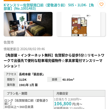
Kマンスリー佐賀駅南口前（愛敬通り前） 505・1LDK-【角
部屋】(No.1001483)
お気
に入
り登
録
佐賀市
情報更新日 2026/08/02 09:46
【角部屋・インターネット無料】佐賀駅から徒歩5分☆リモートワ
ークで出張先で便利な駐車場完備物件☆家具家電付マンスリーマ
ンション！
アクセス
長崎本線「鍋島駅」
間取り
1LDK
面積
40.95m²
築年数
1981年 1月 築
プラン名・期間
月額目安
1日当たり 2,900円～
ロング【佐賀駅南口前（愛敬通り
106,800
前）】
円/月～
30日以上～360日未満
初期費用他 22,000円～