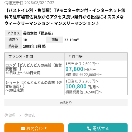
情報更新日 2026/08/02 17:32
【バストイレ別・角部屋】TVモニターホン付・インターネット無
料で駐車場有佐賀駅からアクセス良い県外から出張にオススメな
ウィークリーマンション・マンスリーマンション♪
アクセス
長崎本線「鍋島駅」
間取り
1K
面積
23.19m²
築年数
1998年 3月 築
プラン名・期間
月額目安
1日当たり 2,600円～
ロング【どんどんどんの森前（佐賀
97,800
駅南西）】
円/月～
30日以上～360日未満
初期費用他 22,000円～
1日当たり 2,700円～
ショート【どんどんどんの森前（佐
100,800
賀駅南西）】
円/月～
～30日未満
初期費用他 16,500円～
wifiあり
佐賀県
佐賀市
お問合わせ
電話する