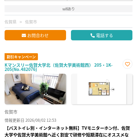
wifiあり
佐賀県
佐賀市
お問合わせ
電話する
割引キャンペーン
Kマンスリー佐賀大学北（佐賀大学美術館西） 205・1K-
205(No.482076)
お気
に入
り登
録
佐賀市
情報更新日 2026/08/02 12:53
【バストイレ別・インターネット無料】TVモニターホン付、佐賀
大学や佐賀大学美術館へ近く割安で研修や短期滞在にオススメな