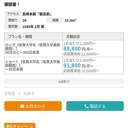
御部屋！
アクセス
長崎本線「鍋島駅」
間取り
1K
面積
16.6m²
築年数
1986年 2月 築
プラン名・期間
月額目安
1日当たり 2,300円～
ロング【佐賀大学北（佐賀大学美術
88,800
館西）】
円/月～
30日以上～360日未満
初期費用他 22,000円～
1日当たり 2,400円～
ショート【佐賀大学北（佐賀大学美
91,800
術館西）】
円/月～
～30日未満
初期費用他 16,500円～
wifiあり
佐賀県
佐賀市
お問合わせ
電話する
割引キャンペーン