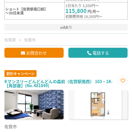
1日当たり 3,200円～
ショート【佐賀駅南口前】
115,800
円/月～
～30日未満
初期費用他 16,500円～
wifiあり
佐賀県
佐賀市
お問合わせ
電話する
割引キャンペーン
Kマンスリーどんどんどんの森前（佐賀駅南西） 103・1K-
【角部屋】(No.481849)
お気
に入
り登
録
佐賀市