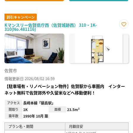
割引キャンペーン
Kマンスリー佐賀県庁西（佐賀城跡西） 310・1K-
310(No.481116)
お気
に入
り登
録
佐賀市
情報更新日 2026/08/02 16:59
【駐車場有・リノベーション物件】佐賀駅から車圏内 インター
ネット無料で佐賀郊外や久留米などへ移動便利！
アクセス
長崎本線「鍋島駅」
間取り
1K
面積
23.5m²
築年数
1990年 10月 築
プラン名・期間
月額目安