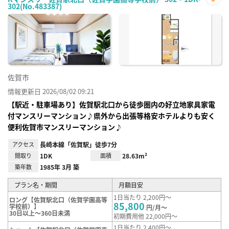
302(No.483387)
お気
に入
り登
録
佐賀市
情報更新日 2026/08/02 09:21
【駅近・駐車場あり】佐賀駅北口から徒歩圏内の好立地家具家電
付マンスリーマンション♪県外から出張等格安ホテルよりも安く
便利佐賀市マンスリーマンション♪
アクセス
長崎本線「佐賀駅」徒歩7分
間取り
1DK
面積
28.63m²
築年数
1985年 3月 築
プラン名・期間
月額目安
1日当たり 2,200円～
ロング【佐賀駅北口（佐賀学園高等
85,800
学校前）】
円/月～
30日以上～360日未満
初期費用他 22,000円～
1日当たり 2,400円～