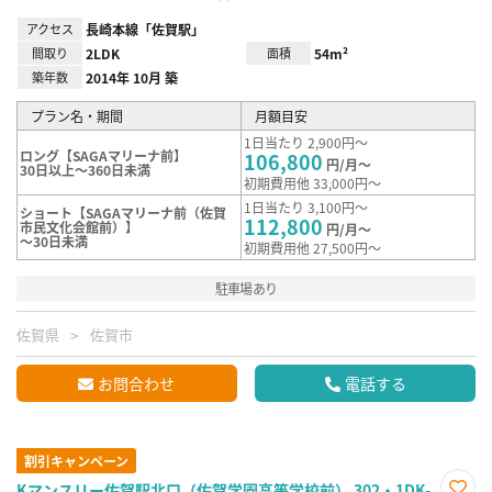
アクセス
長崎本線「佐賀駅」
間取り
2LDK
面積
54m²
築年数
2014年 10月 築
プラン名・期間
月額目安
1日当たり 2,900円～
ロング【SAGAマリーナ前】
106,800
円/月～
30日以上～360日未満
初期費用他 33,000円～
1日当たり 3,100円～
ショート【SAGAマリーナ前（佐賀
112,800
市民文化会館前）】
円/月～
～30日未満
初期費用他 27,500円～
駐車場あり
佐賀県
佐賀市
お問合わせ
電話する
割引キャンペーン
Kマンスリー佐賀駅北口（佐賀学園高等学校前） 302・1DK-