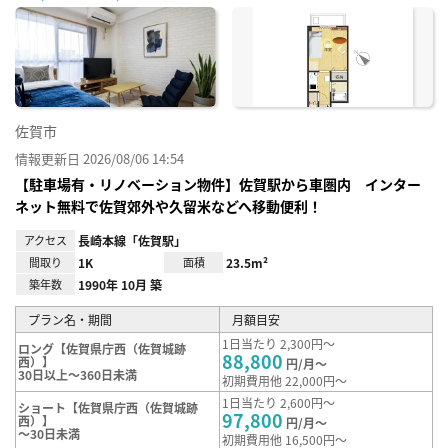
に入
り登
録
佐賀市
情報更新日 2026/08/06 14:54
【駐車場有・リノベーション物件】佐賀駅から車圏内 インター
ネット無料で佐賀郊外や久留米などへ移動便利！
アクセス
長崎本線「佐賀駅」
間取り
1K
面積
23.5m²
築年数
1990年 10月 築
プラン名・期間
月額目安
1日当たり 2,300円～
ロング【佐賀県庁西（佐賀城跡
88,800
西）】
円/月～
30日以上～360日未満
初期費用他 22,000円～
1日当たり 2,600円～
ショート【佐賀県庁西（佐賀城跡
97,800
西）】
円/月～
～30日未満
初期費用他 16,500円～