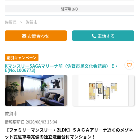
駐車場あり
佐賀県
佐賀市
お問合わせ
電話する
割引キャンペーン
KマンスリーSAGAマリーナ前（佐賀市民文化会館前） E・
E(No.1006773)
お気
に入
り登
録
佐賀市
情報更新日 2026/08/03 13:04
【ファミリーマンスリー・2LDK】ＳＡＧＡアリーナ近くのメゾネ
ット式駐車場完備の独立洗面台付マンション！