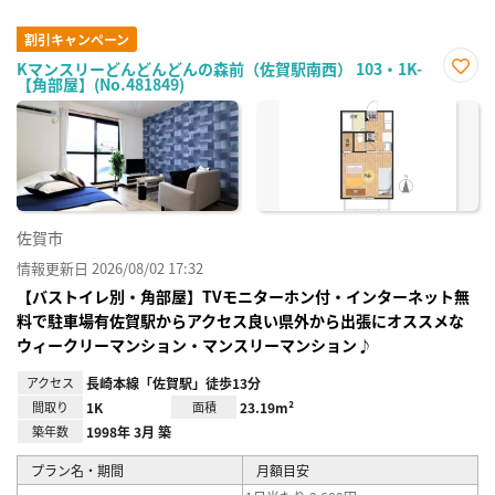
割引キャンペーン
Kマンスリーどんどんどんの森前（佐賀駅南西） 103・1K-
【角部屋】(No.481849)
お気
に入
り登
録
佐賀市
情報更新日 2026/08/02 17:32
【バストイレ別・角部屋】TVモニターホン付・インターネット無
料で駐車場有佐賀駅からアクセス良い県外から出張にオススメな
ウィークリーマンション・マンスリーマンション♪
アクセス
長崎本線「佐賀駅」徒歩13分
間取り
1K
面積
23.19m²
築年数
1998年 3月 築
プラン名・期間
月額目安