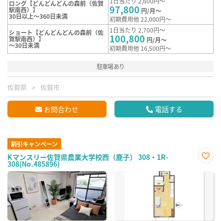
1日当たり 2,600円～
ロング【どんどんどんの森前（佐賀
97,800
駅南西）】
円/月～
30日以上～360日未満
初期費用他 22,000円～
1日当たり 2,700円～
ショート【どんどんどんの森前（佐
100,800
賀駅南西）】
円/月～
～30日未満
初期費用他 16,500円～
駐車場あり
佐賀県
佐賀市
お問合わせ
電話する
割引キャンペーン
Kマンスリー佐賀県農業大学校西（鹿子） 308・1R-
308(No.485896)
お気
に入
り登
録