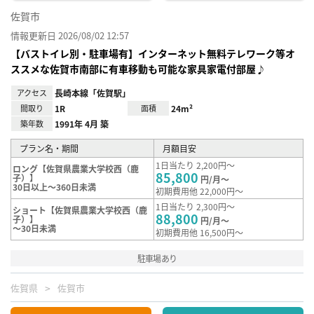
佐賀市
情報更新日 2026/08/02 12:57
【バストイレ別・駐車場有】インターネット無料テレワーク等オ
ススメな佐賀市南部に有車移動も可能な家具家電付部屋♪
アクセス
長崎本線「佐賀駅」
間取り
1R
面積
24m²
築年数
1991年 4月 築
プラン名・期間
月額目安
1日当たり 2,200円～
ロング【佐賀県農業大学校西（鹿
85,800
子）】
円/月～
30日以上～360日未満
初期費用他 22,000円～
1日当たり 2,300円～
ショート【佐賀県農業大学校西（鹿
88,800
子）】
円/月～
～30日未満
初期費用他 16,500円～
駐車場あり
佐賀県
佐賀市