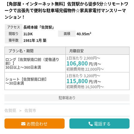
【角部屋・インターネット無料】佐賀駅から徒歩5分☆リモートワ
ークで出張先で便利な駐車場完備物件☆家具家電付マンスリーマ
ンション！
アクセス
長崎本線「佐賀駅」
間取り
1LDK
面積
40.95m²
築年数
1981年 1月 築
プラン名・期間
月額目安
1日当たり 2,900円～
ロング【佐賀駅南口前（愛敬通り
106,800
前）】
円/月～
30日以上～360日未満
初期費用他 22,000円～
1日当たり 3,200円～
ショート【佐賀駅南口前】
115,800
円/月～
～30日未満
初期費用他 16,500円～
駐車場あり
佐賀県
佐賀市
お問合わせ
電話する