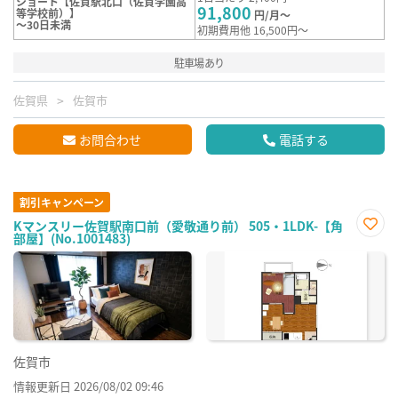
ショート【佐賀駅北口（佐賀学園高
91,800
等学校前）】
円/月～
～30日未満
初期費用他 16,500円～
駐車場あり
佐賀県
佐賀市
お問合わせ
電話する
割引キャンペーン
Kマンスリー佐賀駅南口前（愛敬通り前） 505・1LDK-【角
部屋】(No.1001483)
お気
に入
り登
録
佐賀市
情報更新日 2026/08/02 09:46