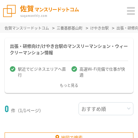
佐賀マンスリードットコム
三養基郡基山町
けやき台駅
出張・研修
出張・研修向け/けやき台駅のマンスリーマンション・ウィー
クリーマンション情報
駅近でビジネスエリアへ直
高速Wi-Fi完備で仕事が快
行
適
もっと見る
0
件（1/1ページ）
地図で検索