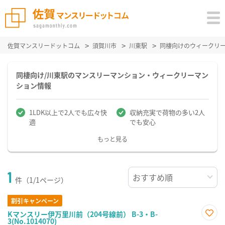
佐賀マンスリードットコム
須賀川市
川東駅
同棲向けのウィークリ
同棲向け/川東駅のマンスリーマンション・ウィークリーマン
ション情報
1LDK以上で2人でも広々快
収納充実で荷物の多い2人
適
でも安心
もっと見る
1
件（1/1ページ）
割引キャンペーン
Kマンスリー伊万里川前（204号線前） B-3・B-
3(No.1014070)
お気