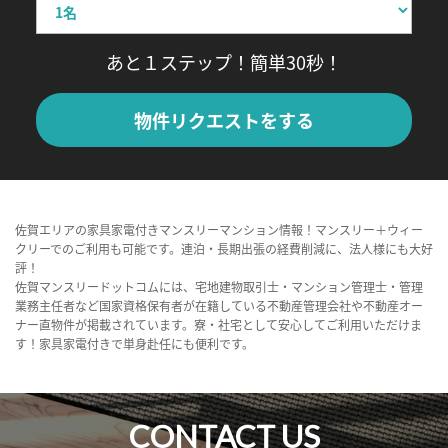
あと１ステップ！簡単30秒！
物件リクエストをする
佐賀エリアの家具家電付きマンスリーマンション情報！マンスリー＋ウィー
クリーでのご利用も可能です。連泊・長期出張の経費削減に、法人様にも大好
評！
佐賀マンスリードットコムには、宅地建物取引士・マンション管理士・管理
業務主任者など国家資格保有者が在籍している不動産管理会社や不動産オー
ナー直物件が掲載されています。寮・社宅として安心してご利用いただけま
す！家具家電付きで単身赴任にも便利です。
CONTACT US