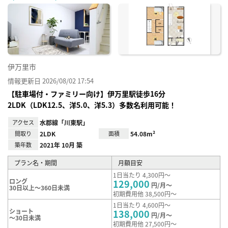
に入
り登
録
伊万里市
情報更新日 2026/08/02 17:54
【駐車場付・ファミリー向け】伊万里駅徒歩16分
2LDK（LDK12.5、洋5.0、洋5.3）多数名利用可能！
アクセス
水郡線「川東駅」
間取り
2LDK
面積
54.08m²
築年数
2021年 10月 築
プラン名・期間
月額目安
1日当たり 4,300円～
ロング
129,000
円/月～
30日以上～360日未満
初期費用他 38,500円～
1日当たり 4,600円～
ショート
138,000
円/月～
～30日未満
初期費用他 27,500円～