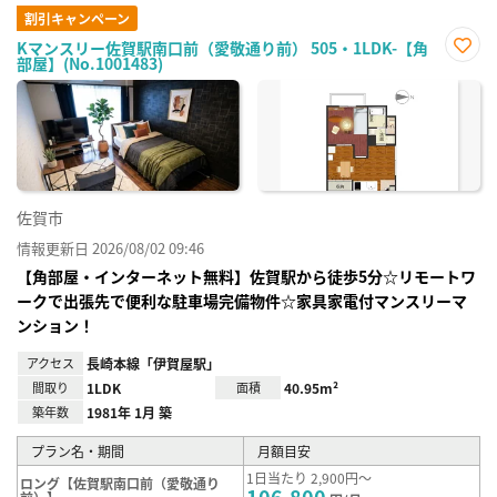
割引キャンペーン
Kマンスリー佐賀駅南口前（愛敬通り前） 505・1LDK-【角
部屋】(No.1001483)
お気
に入
り登
録
佐賀市
情報更新日 2026/08/02 09:46
【角部屋・インターネット無料】佐賀駅から徒歩5分☆リモートワ
ークで出張先で便利な駐車場完備物件☆家具家電付マンスリーマ
ンション！
アクセス
長崎本線「伊賀屋駅」
間取り
1LDK
面積
40.95m²
築年数
1981年 1月 築
プラン名・期間
月額目安
1日当たり 2,900円～
ロング【佐賀駅南口前（愛敬通り
106,800