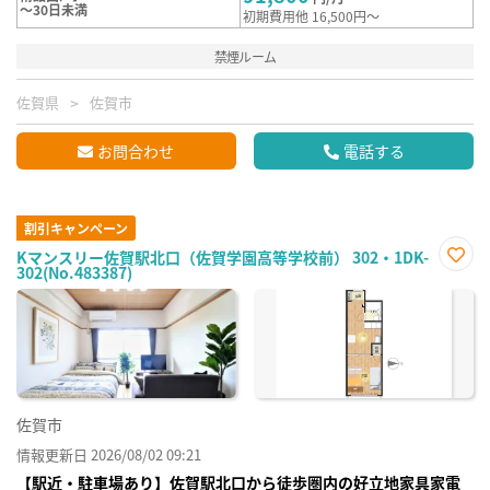
～30日未満
初期費用他 16,500円～
禁煙ルーム
佐賀県
佐賀市
お問合わせ
電話する
割引キャンペーン
Kマンスリー佐賀駅北口（佐賀学園高等学校前） 302・1DK-
302(No.483387)
お気
に入
り登
録
佐賀市
情報更新日 2026/08/02 09:21
【駅近・駐車場あり】佐賀駅北口から徒歩圏内の好立地家具家電