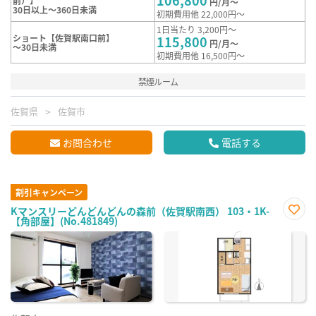
前）】
円/月～
30日以上～360日未満
初期費用他 22,000円～
1日当たり 3,200円～
ショート【佐賀駅南口前】
115,800
円/月～
～30日未満
初期費用他 16,500円～
禁煙ルーム
佐賀県
佐賀市
お問合わせ
電話する
割引キャンペーン
Kマンスリーどんどんどんの森前（佐賀駅南西） 103・1K-
【角部屋】(No.481849)
お気
に入
り登
録