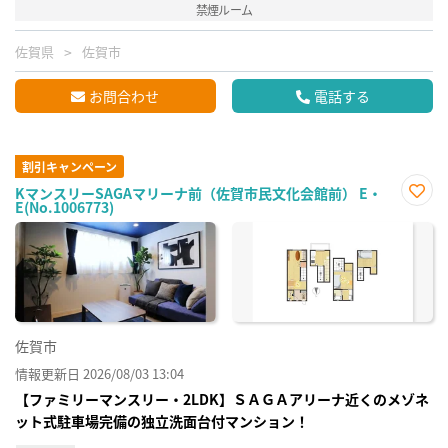
禁煙ルーム
佐賀県
佐賀市
お問合わせ
電話する
割引キャンペーン
KマンスリーSAGAマリーナ前（佐賀市民文化会館前） E・
E(No.1006773)
お気
に入
り登
録
佐賀市
情報更新日 2026/08/03 13:04
【ファミリーマンスリー・2LDK】ＳＡＧＡアリーナ近くのメゾネ
ット式駐車場完備の独立洗面台付マンション！