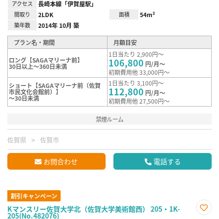
アクセス
長崎本線「伊賀屋駅」
間取り
2LDK
面積
54m²
築年数
2014年 10月 築
プラン名・期間
月額目安
1日当たり 2,900円～
ロング【SAGAマリーナ前】
106,800
円/月～
30日以上～360日未満
初期費用他 33,000円～
1日当たり 3,100円～
ショート【SAGAマリーナ前（佐賀
112,800
市民文化会館前）】
円/月～
～30日未満
初期費用他 27,500円～
禁煙ルーム
佐賀県
佐賀市
お問合わせ
電話する
割引キャンペーン
Kマンスリー佐賀大学北（佐賀大学美術館西） 205・1K-
205(No.482076)
お気