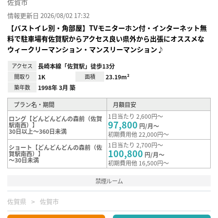
佐賀市
情報更新日 2026/08/02 17:32
【バストイレ別・角部屋】TVモニターホン付・インターネット無
料で駐車場有佐賀駅からアクセス良い県外から出張にオススメな
ウィークリーマンション・マンスリーマンション♪
アクセス
長崎本線「佐賀駅」徒歩13分
間取り
1K
面積
23.19m²
築年数
1998年 3月 築
プラン名・期間
月額目安
1日当たり 2,600円～
ロング【どんどんどんの森前（佐賀
97,800
駅南西）】
円/月～
30日以上～360日未満
初期費用他 22,000円～
1日当たり 2,700円～
ショート【どんどんどんの森前（佐
100,800
賀駅南西）】
円/月～
～30日未満
初期費用他 16,500円～
禁煙ルーム
佐賀県
佐賀市