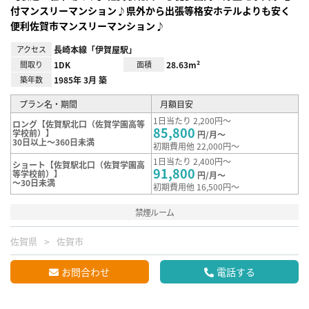
付マンスリーマンション♪県外から出張等格安ホテルよりも安く
便利佐賀市マンスリーマンション♪
アクセス
長崎本線「伊賀屋駅」
間取り
1DK
面積
28.63m²
築年数
1985年 3月 築
プラン名・期間
月額目安
1日当たり 2,200円～
ロング【佐賀駅北口（佐賀学園高等
85,800
学校前）】
円/月～
30日以上～360日未満
初期費用他 22,000円～
1日当たり 2,400円～
ショート【佐賀駅北口（佐賀学園高
91,800
等学校前）】
円/月～
～30日未満
初期費用他 16,500円～
禁煙ルーム
佐賀県
佐賀市
お問合わせ
電話する