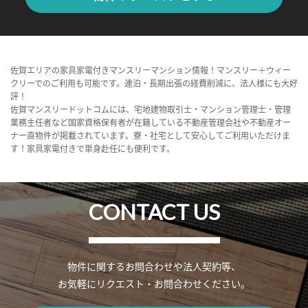
佐賀エリアの家具家電付きマンスリーマンション情報！マンスリー＋ウィー
クリーでのご利用も可能です。連泊・長期出張の経費削減に、法人様にも大好
評！
佐賀マンスリードットコムには、宅地建物取引士・マンション管理士・管理
業務主任者など国家資格保有者が在籍している不動産管理会社や不動産オー
ナー直物件が掲載されています。寮・社宅として安心してご利用いただけま
す！家具家電付きで単身赴任にも便利です。
CONTACT US
物件に関するお問合わせや法人契約等、
お気軽にリクエスト・お問合わせください。