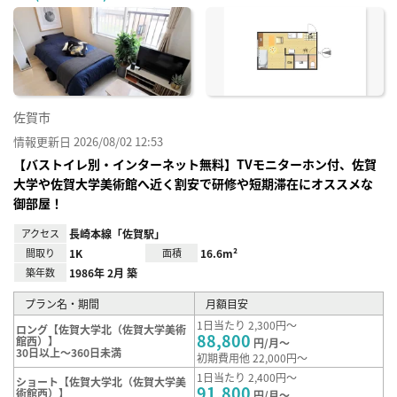
に入
り登
録
佐賀市
情報更新日 2026/08/02 12:53
【バストイレ別・インターネット無料】TVモニターホン付、佐賀
大学や佐賀大学美術館へ近く割安で研修や短期滞在にオススメな
御部屋！
アクセス
長崎本線「佐賀駅」
間取り
1K
面積
16.6m²
築年数
1986年 2月 築
プラン名・期間
月額目安
1日当たり 2,300円～
ロング【佐賀大学北（佐賀大学美術
88,800
館西）】
円/月～
30日以上～360日未満
初期費用他 22,000円～
1日当たり 2,400円～
ショート【佐賀大学北（佐賀大学美
91,800
術館西）】
円/月～