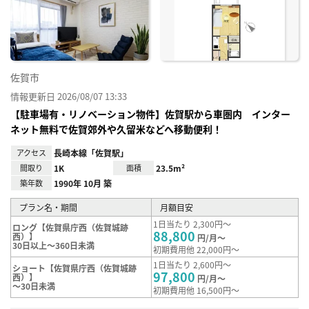
り登
録
佐賀市
情報更新日 2026/08/07 13:33
【駐車場有・リノベーション物件】佐賀駅から車圏内 インター
ネット無料で佐賀郊外や久留米などへ移動便利！
アクセス
長崎本線「佐賀駅」
間取り
1K
面積
23.5m²
築年数
1990年 10月 築
プラン名・期間
月額目安
1日当たり 2,300円～
ロング【佐賀県庁西（佐賀城跡
88,800
西）】
円/月～
30日以上～360日未満
初期費用他 22,000円～
1日当たり 2,600円～
ショート【佐賀県庁西（佐賀城跡
97,800
西）】
円/月～
～30日未満
初期費用他 16,500円～