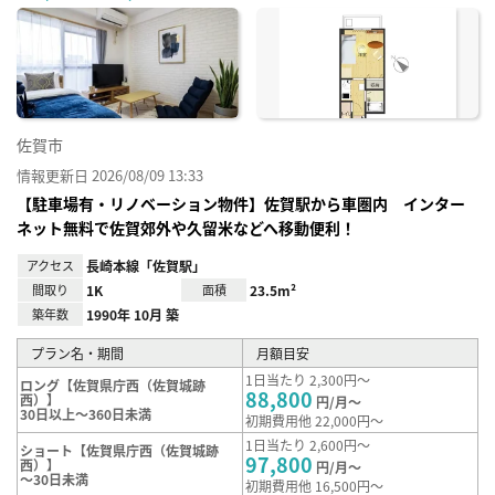
に入
り登
録
佐賀市
情報更新日 2026/08/09 13:33
【駐車場有・リノベーション物件】佐賀駅から車圏内 インター
ネット無料で佐賀郊外や久留米などへ移動便利！
アクセス
長崎本線「佐賀駅」
間取り
1K
面積
23.5m²
築年数
1990年 10月 築
プラン名・期間
月額目安
1日当たり 2,300円～
ロング【佐賀県庁西（佐賀城跡
88,800
西）】
円/月～
30日以上～360日未満
初期費用他 22,000円～
1日当たり 2,600円～
ショート【佐賀県庁西（佐賀城跡
97,800
西）】
円/月～
～30日未満
初期費用他 16,500円～