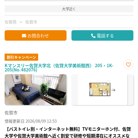
大学近く
佐賀県
佐賀市
お問合わせ
電話する
割引キャンペーン
Kマンスリー佐賀大学北（佐賀大学美術館西） 205・1K-
205(No.482076)
お気
に入
り登
録
佐賀市
情報更新日 2026/08/09 12:53
【バストイレ別・インターネット無料】TVモニターホン付、佐賀
大学や佐賀大学美術館へ近く割安で研修や短期滞在にオススメな