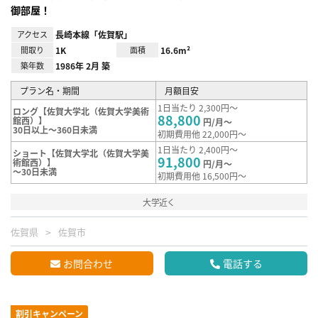
御部屋！
アクセス
長崎本線「佐賀駅」
間取り
1K
面積
16.6m²
築年数
1986年 2月 築
プラン名・期間
月額目安
1日当たり 2,300円～
ロング【佐賀大学北（佐賀大学美術
88,800
館西）】
円/月～
30日以上～360日未満
初期費用他 22,000円～
1日当たり 2,400円～
ショート【佐賀大学北（佐賀大学美
91,800
術館西）】
円/月～
～30日未満
初期費用他 16,500円～
大学近く
佐賀県
佐賀市
お問合わせ
電話する
割引キャンペーン