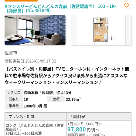
Kマンスリーどんどんどんの森前（佐賀駅南西） 103・1K-
【角部屋】(No.481849)
お気
に入
り登
録
佐賀市
情報更新日 2026/08/09 17:32
【バストイレ別・角部屋】TVモニターホン付・インターネット無
料で駐車場有佐賀駅からアクセス良い県外から出張にオススメな
ウィークリーマンション・マンスリーマンション♪
アクセス
長崎本線「佐賀駅」徒歩13分
間取り
1K
面積
23.19m²
築年数
1998年 3月 築
プラン名・期間
月額目安
1日当たり 2,600円～
ロング【どんどんどんの森前（佐賀
97,800
駅南西）】
円/月～
30日以上～360日未満
初期費用他 22,000円～