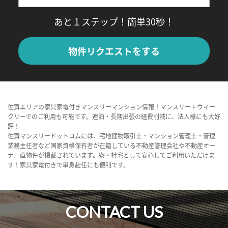
あと１ステップ！簡単30秒！
物件リクエストをする
佐賀エリアの家具家電付きマンスリーマンション情報！マンスリー＋ウィー
クリーでのご利用も可能です。連泊・長期出張の経費削減に、法人様にも大好
評！
佐賀マンスリードットコムには、宅地建物取引士・マンション管理士・管理
業務主任者など国家資格保有者が在籍している不動産管理会社や不動産オー
ナー直物件が掲載されています。寮・社宅として安心してご利用いただけま
す！家具家電付きで単身赴任にも便利です。
CONTACT US