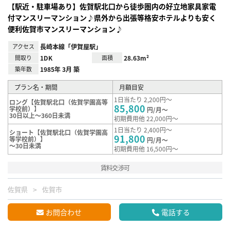
【駅近・駐車場あり】佐賀駅北口から徒歩圏内の好立地家具家電
付マンスリーマンション♪県外から出張等格安ホテルよりも安く
便利佐賀市マンスリーマンション♪
アクセス
長崎本線「伊賀屋駅」
間取り
1DK
面積
28.63m²
築年数
1985年 3月 築
プラン名・期間
月額目安
1日当たり 2,200円～
ロング【佐賀駅北口（佐賀学園高等
85,800
学校前）】
円/月～
30日以上～360日未満
初期費用他 22,000円～
1日当たり 2,400円～
ショート【佐賀駅北口（佐賀学園高
91,800
等学校前）】
円/月～
～30日未満
初期費用他 16,500円～
賃料交渉可
佐賀県
佐賀市
お問合わせ
電話する