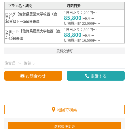
プラン名・期間
月額目安
1日当たり 2,200円～
ロング【佐賀県農業大学校西（鹿
85,800
子）】
円/月～
30日以上～360日未満
初期費用他 22,000円～
1日当たり 2,300円～
ショート【佐賀県農業大学校西（鹿
88,800
子）】
円/月～
～30日未満
初期費用他 16,500円～
賃料交渉可
佐賀県
佐賀市
お問合わせ
電話する
地図で検索
選択条件変更