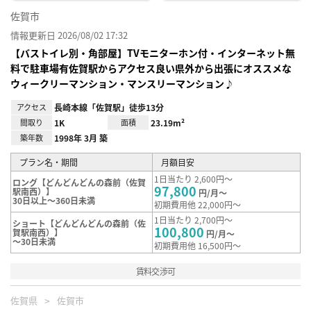
佐賀市
情報更新日 2026/08/02 17:32
【バストイレ別・角部屋】TVモニターホン付・インターネット無
料で駐車場有佐賀駅からアクセス良い県外から出張にオススメな
ウィークリーマンション・マンスリーマンション♪
アクセス
長崎本線「佐賀駅」徒歩13分
間取り
1K
面積
23.19m²
築年数
1998年 3月 築
プラン名・期間
月額目安
1日当たり 2,600円～
ロング【どんどんどんの森前（佐賀
97,800
駅南西）】
円/月～
30日以上～360日未満
初期費用他 22,000円～
1日当たり 2,700円～
ショート【どんどんどんの森前（佐
100,800
賀駅南西）】
円/月～
～30日未満
初期費用他 16,500円～
賃料交渉可
佐賀県
佐賀市