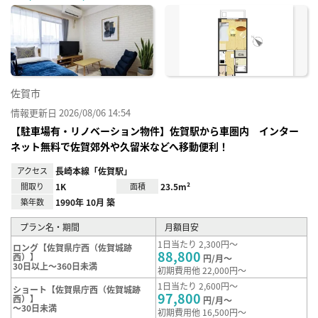
に入
り登
録
佐賀市
情報更新日 2026/08/06 14:54
【駐車場有・リノベーション物件】佐賀駅から車圏内 インター
ネット無料で佐賀郊外や久留米などへ移動便利！
アクセス
長崎本線「佐賀駅」
間取り
1K
面積
23.5m²
築年数
1990年 10月 築
プラン名・期間
月額目安
1日当たり 2,300円～
ロング【佐賀県庁西（佐賀城跡
88,800
西）】
円/月～
30日以上～360日未満
初期費用他 22,000円～
1日当たり 2,600円～
ショート【佐賀県庁西（佐賀城跡
97,800
西）】
円/月～
～30日未満
初期費用他 16,500円～