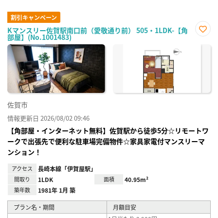
割引キャンペーン
Kマンスリー佐賀駅南口前（愛敬通り前） 505・1LDK-【角
部屋】(No.1001483)
お気
に入
り登
録
佐賀市
情報更新日 2026/08/02 09:46
【角部屋・インターネット無料】佐賀駅から徒歩5分☆リモートワ
ークで出張先で便利な駐車場完備物件☆家具家電付マンスリーマ
ンション！
アクセス
長崎本線「伊賀屋駅」
間取り
1LDK
面積
40.95m²
築年数
1981年 1月 築
プラン名・期間
月額目安