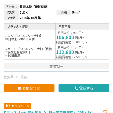
アクセス
長崎本線「伊賀屋駅」
間取り
2LDK
面積
54m²
築年数
2014年 10月 築
プラン名・期間
月額目安
1日当たり 2,900円～
ロング【SAGAマリーナ前】
106,800
円/月～
30日以上～360日未満
初期費用他 33,000円～
1日当たり 3,100円～
ショート【SAGAマリーナ前（佐賀
112,800
市民文化会館前）】
円/月～
～30日未満
初期費用他 27,500円～
賃料交渉可
佐賀県
佐賀市
お問合わせ
電話する
割引キャンペーン
Kマンスリー佐賀大学北（佐賀大学美術館西） 205・1K-