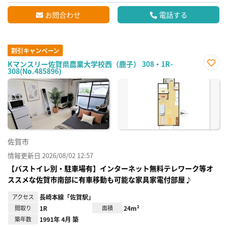
お問合わせ
電話する
割引キャンペーン
Kマンスリー佐賀県農業大学校西（鹿子） 308・1R-
308(No.485896)
お気
に入
り登
録
佐賀市
情報更新日 2026/08/02 12:57
【バストイレ別・駐車場有】インターネット無料テレワーク等オ
ススメな佐賀市南部に有車移動も可能な家具家電付部屋♪
アクセス
長崎本線「佐賀駅」
間取り
1R
面積
24m²
築年数
1991年 4月 築