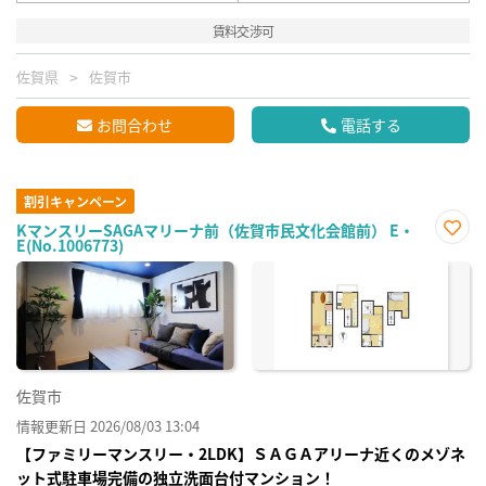
賃料交渉可
佐賀県
佐賀市
お問合わせ
電話する
割引キャンペーン
KマンスリーSAGAマリーナ前（佐賀市民文化会館前） E・
E(No.1006773)
お気
に入
り登
録
佐賀市
情報更新日 2026/08/03 13:04
【ファミリーマンスリー・2LDK】ＳＡＧＡアリーナ近くのメゾネ
ット式駐車場完備の独立洗面台付マンション！