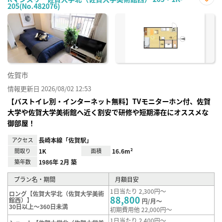
205(No.482076)
お気
に入
り登
録
佐賀市
情報更新日 2026/08/02 12:53
【バストイレ別・インターネット無料】TVモニターホン付、佐賀
大学や佐賀大学美術館へ近く割安で研修や短期滞在にオススメな
御部屋！
アクセス
長崎本線「佐賀駅」
間取り
1K
面積
16.6m²
築年数
1986年 2月 築
プラン名・期間
月額目安
1日当たり 2,300円～
ロング【佐賀大学北（佐賀大学美術
88,800
館西）】
円/月～
30日以上～360日未満
初期費用他 22,000円～
1日当たり 2,400円～