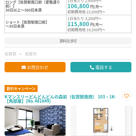
1日当たり 2,900円～
ロング【佐賀駅南口前（愛敬通り
106,800
前）】
円/月～
30日以上～360日未満
初期費用他 22,000円～
1日当たり 3,200円～
ショート【佐賀駅南口前】
115,800
円/月～
～30日未満
初期費用他 16,500円～
賃料交渉可
佐賀県
佐賀市
お問合わせ
電話する
割引キャンペーン
Kマンスリーどんどんどんの森前（佐賀駅南西） 103・1K-
【角部屋】(No.481849)
お気
に入
り登
録