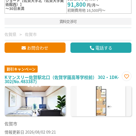
ショート【佐賀大学北（佐賀大学美
91,800
術館西）】
円/月～
～30日未満
初期費用他 16,500円～
賃料交渉可
佐賀県
佐賀市
お問合わせ
電話する
割引キャンペーン
Kマンスリー佐賀駅北口（佐賀学園高等学校前） 302・1DK-
302(No.483387)
お気
に入
り登
録
佐賀市
情報更新日 2026/08/02 09:21