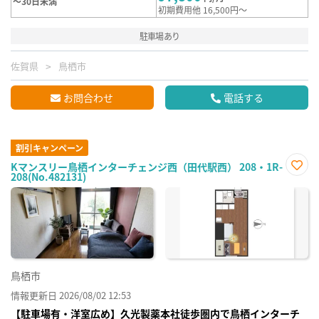
～30日未満
初期費用他 16,500円～
駐車場あり
佐賀県
鳥栖市
お問合わせ
電話する
割引キャンペーン
Kマンスリー鳥栖インターチェンジ西（田代駅西） 208・1R-
208(No.482131)
お気
に入
り登
録
鳥栖市
情報更新日 2026/08/02 12:53
【駐車場有・洋室広め】久光製薬本社徒歩圏内で鳥栖インターチ