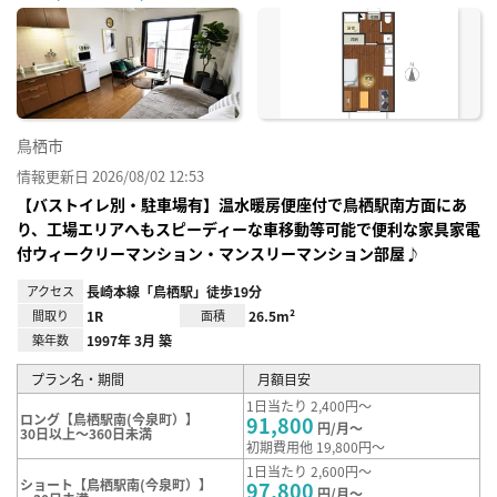
に入
り登
録
鳥栖市
情報更新日 2026/08/02 12:53
【バストイレ別・駐車場有】温水暖房便座付で鳥栖駅南方面にあ
り、工場エリアへもスピーディーな車移動等可能で便利な家具家電
付ウィークリーマンション・マンスリーマンション部屋♪
アクセス
長崎本線「鳥栖駅」徒歩19分
間取り
1R
面積
26.5m²
築年数
1997年 3月 築
プラン名・期間
月額目安
1日当たり 2,400円～
ロング【鳥栖駅南(今泉町）】
91,800
円/月～
30日以上～360日未満
初期費用他 19,800円～
1日当たり 2,600円～
ショート【鳥栖駅南(今泉町）】
97,800
円/月～