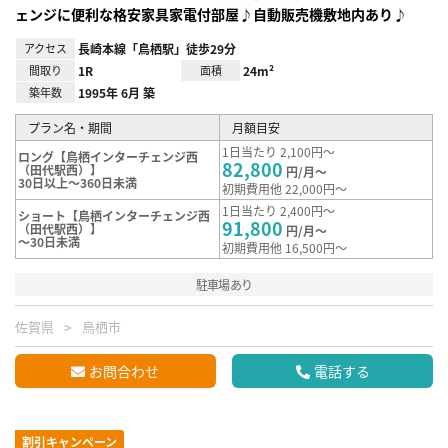
ェンジに便利な格安家具家電付部屋♪自動販売機敷地内あり♪
アクセス
長崎本線「鳥栖駅」徒歩29分
間取り
1R
面積
24m²
築年数
1995年 6月 築
プラン名・期間
月額目安
1日当たり 2,100円～
ロング【鳥栖インターチェンジ西
82,800
（田代駅西）】
円/月～
30日以上～360日未満
初期費用他 22,000円～
1日当たり 2,400円～
ショート【鳥栖インターチェンジ西
91,800
（田代駅西）】
円/月～
～30日未満
初期費用他 16,500円～
駐車場あり
佐賀県
鳥栖市
お問合わせ
電話する
割引キャンペーン