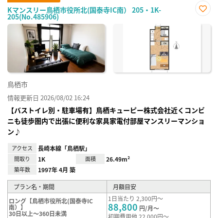
Kマンスリー鳥栖市役所北(国泰寺IC南） 205・1K-
205(No.485906)
お気
に入
り登
録
鳥栖市
情報更新日 2026/08/02 16:24
【バストイレ別・駐車場有】鳥栖キューピー株式会社近くコンビ
ニも徒歩圏内で出張に便利な家具家電付部屋マンスリーマンショ
ン♪
アクセス
長崎本線「鳥栖駅」
間取り
1K
面積
26.49m²
築年数
1997年 4月 築
プラン名・期間
月額目安
1日当たり 2,300円～
ロング【鳥栖市役所北(国泰寺IC
88,800
南）】
円/月～
30日以上～360日未満
初期費用他 22,000円～