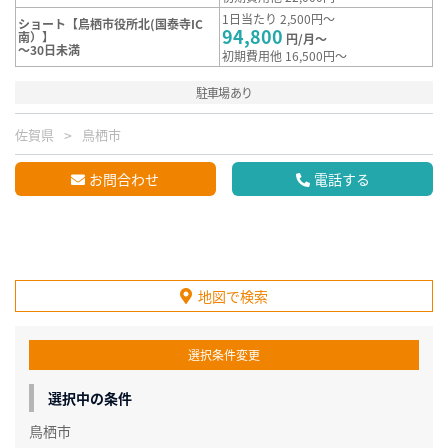
1日当たり 2,500円～
ショート【鳥栖市役所北(国泰寺IC
94,800
南）】
円/月～
～30日未満
初期費用他 16,500円～
駐車場あり
佐賀県
鳥栖市
お問合わせ
電話する
地図で検索
選択条件変更
選択中の条件
鳥栖市